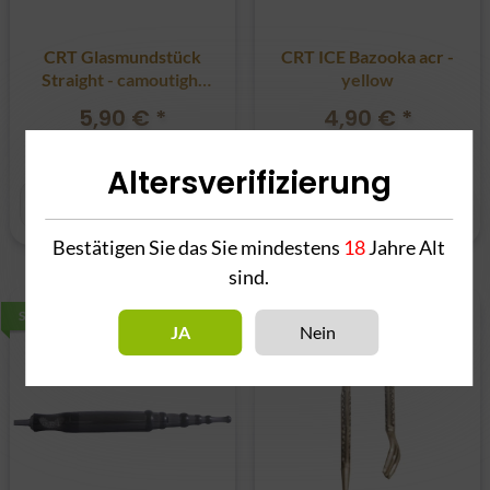
CRT Glasmundstück
CRT ICE Bazooka acr -
Straight - camoutight
yellow
pink
5,90 €
*
4,90 €
*
Alter Preis:
5,90 €
Altersverifizierung
Bestätigen Sie das Sie mindestens
18
Jahre Alt
sind.
SALE 0%
SALE 0%
JA
Nein