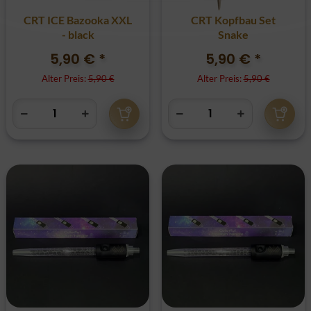
CRT ICE Bazooka XXL
CRT Kopfbau Set
- black
Snake
5,90 €
*
5,90 €
*
Alter Preis:
5,90 €
Alter Preis:
5,90 €