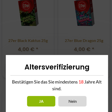
27er Black Kaktus 25g
27er Blue Dragon 25g
4,00 €
*
4,00 €
*
160,00 € pro 1 kg
160,00 € pro 1 kg
Altersverifizierung
Bestätigen Sie das Sie mindestens
18
Jahre Alt
sind.
JA
Nein