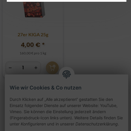
27er KIGA 25g
4,00 €
*
160,00 € pro 1 kg
Wie wir Cookies & Co nutzen
Durch Klicken auf „Alle akzeptieren“ gestatten Sie den
Artikel 1 - 3 von 3
Einsatz folgender Dienste auf unserer Website: YouTube,
Vimeo. Sie können die Einstellung jederzeit ändern
(Fingerabdruck-Icon links unten). Weitere Details finden Sie
unter
Konfigurieren
und in unserer
Datenschutzerklärung
.