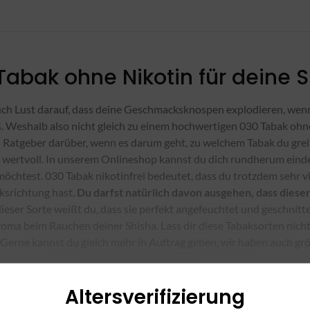
Tabak ohne Nikotin für deine S
ch Lust darauf, dass deine Geschmacksknospen explodieren, wenn
 Weshalb also nicht gleich zu einem hochwertigen 030 Tabak ohne 
n Ratgeber darüber, wenn es darum geht, zu welchem Tabak du greife
wertvoll. In unserem Onlineshop kannst du dich rundherum eind
möchtest. 030 Tabak nikotinfrei bedeutet, dass du trotzdem sehr 
srichtung hast.
Du darfst natürlich davon ausgehen, dass diese
ieser Sorte weißt du, dass sie perfekt angefeuchtet und geschnit
roma beim Rauchen deiner Shisha. Lass dir diese Tabaksorten nich
 Gerne kannst du gleich mehr in Auftrag geben, wir haben auch gr
ste Tabaksorten online finden
Altersverifizierung
davon ausgehen, dass fast jeden Tag eine neue Geschmacksrichtung