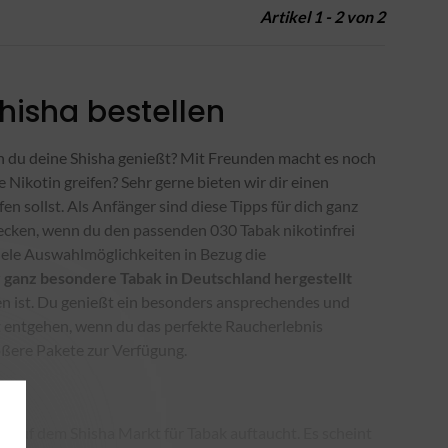
Artikel 1 - 2 von 2
hisha bestellen
 du deine Shisha genießt? Mit Freunden macht es noch
Nikotin greifen? Sehr gerne bieten wir dir einen
n sollst. Als Anfänger sind diese Tipps für dich ganz
ecken, wenn du den passenden 030 Tabak nikotinfrei
viele Auswahlmöglichkeiten in Bezug die
r ganz besondere Tabak in Deutschland hergestellt
ten ist. Du genießt ein besonders ansprechendes und
t entgehen, wenn du das perfekte Raucherlebnis
ößere Pakete zur Verfügung.
 auf dem Shisha Markt für Tabak auftaucht. Es scheint