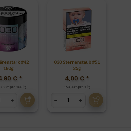
ärenstark #42
030 Sternenstaub #51
180g
25g
4,90 €
*
4,00 €
*
3,33 € pro 100 kg
160,00 € pro 1 kg