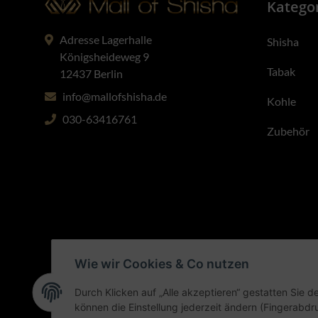
Katego
diesen Sto
dass sich 
überhaupt 
Adresse Lagerhalle
Shisha
Königsheideweg 9
Perfekte
Tabak
12437 Berlin
info@mallofshisha.de
Das Schön
Kohle
Mausklick 
030-63416761
Zubehör
Grundsätz
voneinander
Deutschlan
Qualität 
beliebtest
Zitrone, M
den Luxus,
Sämtliches
Wie wir Cookies & Co nutzen
bestimmt 
dich überz
Durch Klicken auf „Alle akzeptieren“ gestatten Sie d
können die Einstellung jederzeit ändern (Fingerabdru
* Alle Preise inkl. gesetzl. 
Dein Fav