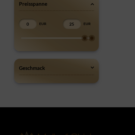
Eines der 
Preisspanne
natürlich 
diesem Rau
EUR
EUR
wie die Bl
die Tabakm
Höchstwah
mehrere G
Lieblingsm
bist du gr
Geschmack
du dir aus
Hilfreic
Wenn du no
von andere
Auf der Su
im Trend. 
deinen Körp
Grundsätz