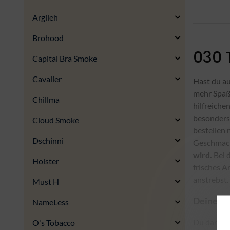
Argileh
Brohood
030 
Capital Bra Smoke
Cavalier
Hast du au
mehr Spaß.
Chillma
hilfreiche
besonders 
Cloud Smoke
bestellen 
Dschinni
Geschmack
wird.
Bei d
Holster
frisches A
anstrebst.
Must H
Deine be
NameLess
Du darfst 
O's Tobacco