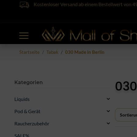
Kostenloser Versand ab einem Bestellwert von 4
Startseite
Tabak
030 Made in Berlin
030
Kategorien
Liquids
Pod & Gerät
Sortieru
Raucherzubehör
SALE%