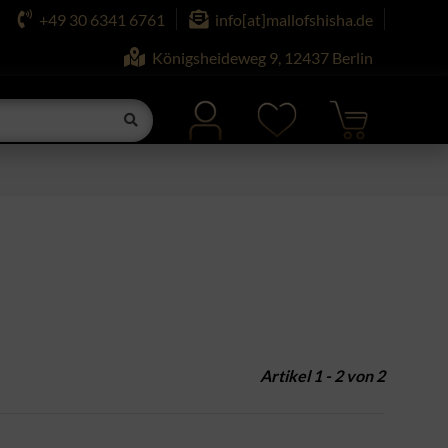
+49 30 6341 6761
info[at]mallofshisha.de
Königsheideweg 9, 12437 Berlin
Artikel 1 - 2 von 2