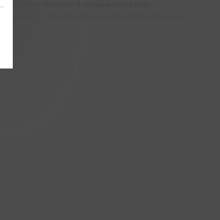
onen helfen dir weiter.
Trotzdem bleibt dein
ll solltest du dich über die unterschiedlichen Aromen in
helfen:
sserpfeife immer luftdicht und gut verpackt sein muss.
m Kauf informieren. Grundsätzlich gibt dir der
dem darfst du dir auch von nikotinfreiem Tabak gute
in auch Einfluss auf deine Gesundheit nimmt. Deshalb
ebe, die hier Priorität haben sollte. Wenn der Tabak und
z so robust. Der Stärkegrad kann sich unterscheiden.