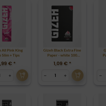
 All Pink King
Gizeh Black Extra Fine
G
e Slim + Tips
Paper - white 100
P
Blatt
1,99 €
*
1,09 €
*