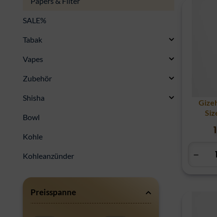
Papers & Filter
SALE%
Tabak
Vapes
Zubehör
Shisha
Gizeh
Siz
Bowl
Kohle
Kohleanzünder
Preisspanne