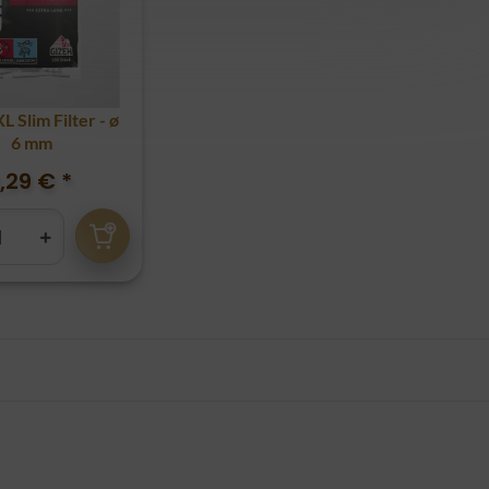
L Slim Filter - ø
6 mm
1,29 €
*