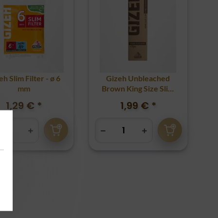
eh Slim Filter - ø 6
Gizeh Unbleached
mm
Brown King Size Slim
+ Tips
1,29 €
*
1,99 €
*