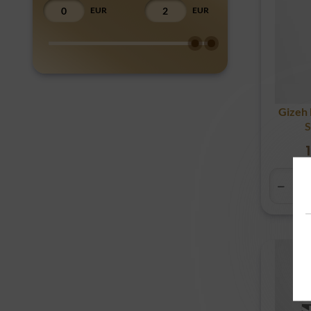
EUR
EUR
Gizeh 
S