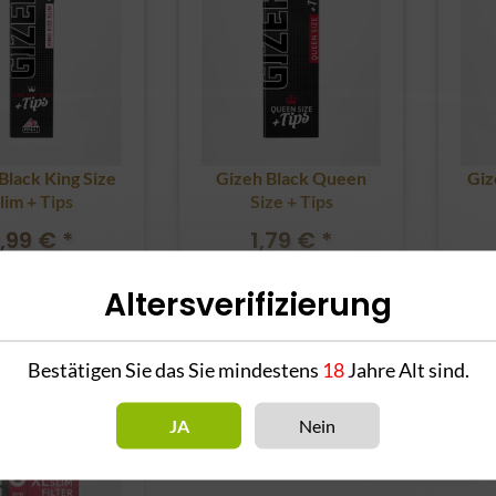
Black King Size
Gizeh Black Queen
Giz
lim + Tips
Size + Tips
1,99 €
*
1,79 €
*
Altersverifizierung
Bestätigen Sie das Sie mindestens
18
Jahre Alt sind.
JA
Nein