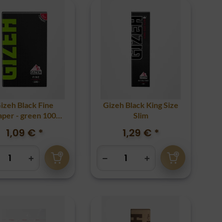
izeh Black Fine
Gizeh Black King Size
aper - green 100
Slim
Blatt
1,09 €
*
1,29 €
*