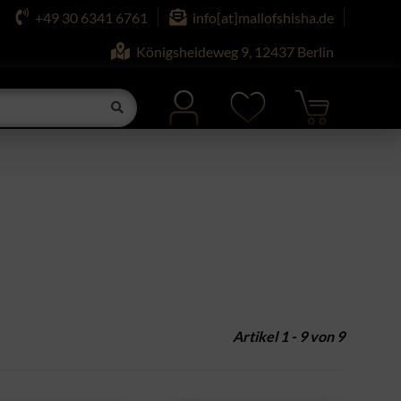
+49 30 6341 6761
info[at]mallofshisha.de
Königsheideweg 9, 12437 Berlin
Artikel 1 - 9 von 9