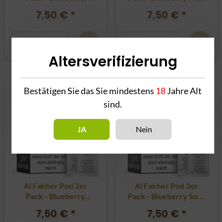
Lemonade 20mg
20mg
7,50 €
*
7,50 €
*
Altersverifizierung
Bestätigen Sie das Sie mindestens
18
Jahre Alt
sind.
JA
Nein
Al Fakher Pod 2er
Al Fakher Pod 2er
Pack - Blueberry
Pack - Blueberry Sour
Raspberry 20mg
Raspberry 20mg
7,50 €
*
7,50 €
*