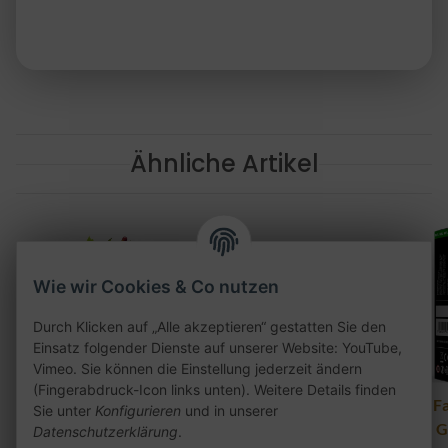
Ähnliche Artikel
Wie wir Cookies & Co nutzen
Durch Klicken auf „Alle akzeptieren“ gestatten Sie den
Einsatz folgender Dienste auf unserer Website: YouTube,
Vimeo. Sie können die Einstellung jederzeit ändern
(Fingerabdruck-Icon links unten). Weitere Details finden
187 - 040 Hamburg
Elfbar Elfa Pod 2er
Al F
Sie unter
Konfigurieren
und in unserer
200g
Pack - Blueberry
- 
Datenschutzerklärung
.