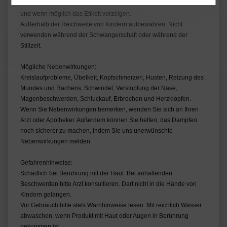
Bei Unwohlsein nach dem Gebrauch bitte einen Arzt kontaktieren
und wenn möglich das Etikett vorzeigen.
Außerhalb der Reichweite von Kindern aufbewahren. Nicht
verwenden während der Schwangerschaft oder während der
Stillzeit.
Mögliche Nebenwirkungen:
Kreislaufprobleme, Übelkeit, Kopfschmerzen, Husten, Reizung des
Mundes und Rachens, Schwindel, Verstopfung der Nase,
Magenbeschwerden, Schluckauf, Erbrechen und Herzklopfen.
Wenn Sie Nebenwirkungen bemerken, wenden Sie sich an Ihren
Arzt oder Apotheker. Außerdem können Sie helfen, das Dampfen
noch sicherer zu machen, indem Sie uns unerwünschte
Nebenwirkungen melden.
Gefahrenhinweise:
Schädlich bei Berührung mit der Haut. Bei anhaltenden
Beschwerden bitte Arzt konsultieren. Darf nicht in die Hände von
Kindern gelangen.
Vor Gebrauch bitte stets Warnhinweise lesen. Mit reichlich Wasser
abwaschen, wenn Produkt mit Haut oder Augen in Berührung
gekommen ist.