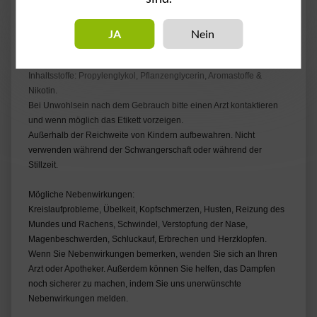
JA
Nein
Achtung! - Enthält Nikotin.
Inhaltsstoffe: Propylenglykol, Pflanzenglycerin, Aromastoffe &
Nikotin.
Bei Unwohlsein nach dem Gebrauch bitte einen Arzt kontaktieren
und wenn möglich das Etikett vorzeigen.
Außerhalb der Reichweite von Kindern aufbewahren. Nicht
verwenden während der Schwangerschaft oder während der
Stillzeit.
Mögliche Nebenwirkungen:
Kreislaufprobleme, Übelkeit, Kopfschmerzen, Husten, Reizung des
Mundes und Rachens, Schwindel, Verstopfung der Nase,
Magenbeschwerden, Schluckauf, Erbrechen und Herzklopfen.
Wenn Sie Nebenwirkungen bemerken, wenden Sie sich an Ihren
Arzt oder Apotheker. Außerdem können Sie helfen, das Dampfen
noch sicherer zu machen, indem Sie uns unerwünschte
Nebenwirkungen melden.