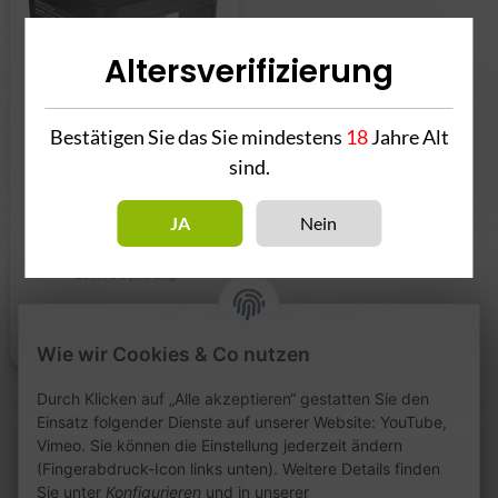
Altersverifizierung
Bestätigen Sie das Sie mindestens
18
Jahre Alt
sind.
Al Fakher Core The
Double Crunch 1kg
JA
Nein
109,90 €
*
109,90 € pro 1 kg
Wie wir Cookies & Co nutzen
Durch Klicken auf „Alle akzeptieren“ gestatten Sie den
Einsatz folgender Dienste auf unserer Website: YouTube,
Vimeo. Sie können die Einstellung jederzeit ändern
Artikel 1 - 1 von 1
(Fingerabdruck-Icon links unten). Weitere Details finden
Sie unter
Konfigurieren
und in unserer