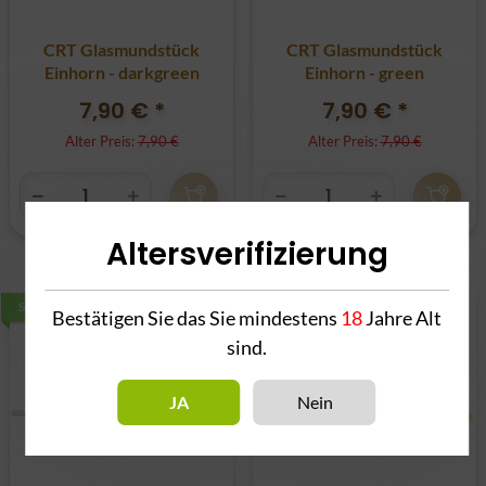
CRT Glasmundstück
CRT Glasmundstück
Einhorn - darkgreen
Einhorn - green
7,90 €
*
7,90 €
*
Alter Preis:
7,90 €
Alter Preis:
7,90 €
Altersverifizierung
SALE 0%
SALE 0%
Bestätigen Sie das Sie mindestens
18
Jahre Alt
sind.
JA
Nein