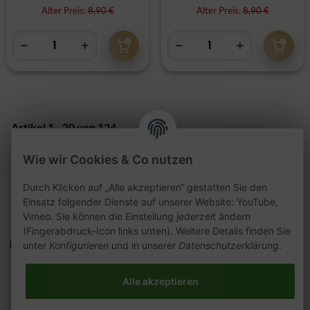
Alter Preis:
8,90 €
Alter Preis:
8,90 €
Artikel 1 - 20 von 124
Seite
1
Wie wir Cookies & Co nutzen
Durch Klicken auf „Alle akzeptieren“ gestatten Sie den
Einsatz folgender Dienste auf unserer Website: YouTube,
Vimeo. Sie können die Einstellung jederzeit ändern
(Fingerabdruck-Icon links unten). Weitere Details finden Sie
Kategorien
unter
Konfigurieren
und in unserer
Datenschutzerklärung
.
Alle akzeptieren