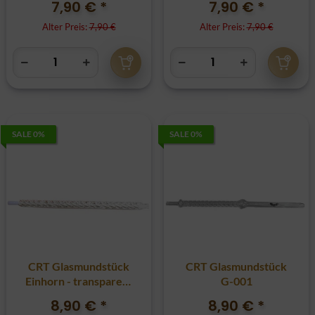
7,90 €
*
7,90 €
*
Alter Preis:
7,90 €
Alter Preis:
7,90 €
SALE 0%
SALE 0%
CRT Glasmundstück
CRT Glasmundstück
Einhorn - transparent
G-001
XXL
8,90 €
*
8,90 €
*