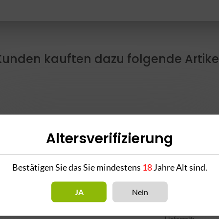
Kunden kauften dazu folgende Artikel
Altersverifizierung
k
CRT Glasmundstück
CRT Glasmundstück
Bestätigen Sie das Sie mindestens
18
Jahre Alt sind.
G-001
Einhorn - babypink
JA
Nein
8,90 €
*
7,90 €
*
Alter Preis:
8,90 €
Alter Preis:
7,90 €