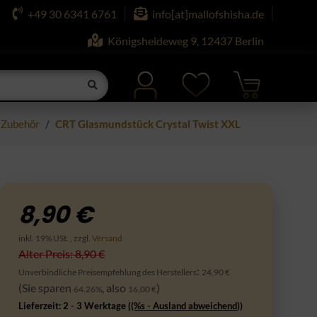
+49 30 6341 6761
info[at]mallofshisha.de
Königsheideweg 9, 12437 Berlin
Zubehör
CRT Glasmundstück Crystal Twist XXL
8,90 €
inkl. 19% USt. , zzgl.
Versand
Alter Preis: 8,90 €
:
Unverbindliche Preisempfehlung des Herstellers
24,90 €
(Sie sparen
, also
)
64.26%
16,00 €
Lieferzeit:
2 - 3 Werktage
((%s - Ausland abweichend))