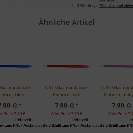
Lieferzeit:
2 - 3 Werktage
((%s - Ausland abwe
2 
Ähnliche Artikel
Glasmundstück
CRT Glasmundstück
CRT Glasmund
nhorn - blue
Einhorn - red
Einhorn - bab
7,90 €
*
7,90 €
*
7,90 €
er Preis:
7,90 €
Alter Preis:
7,90 €
Alter Preis:
7,
Lieferzeit:
Lieferzeit:
Li
erktage
((%s - Ausland abweichend))
2 - 3 Werktage
((%s - Ausland abweichend))
2 - 3 Werktage
((%