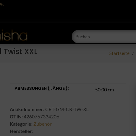
9€
 Twist XXL
Startseite
ABMESSUNGEN ( LÄNGE ):
50,00 cm
Artikelnummer:
CRT-GM-CR-TW-XL
GTIN:
4260767334206
Kategorie:
Zubehör
Hersteller: