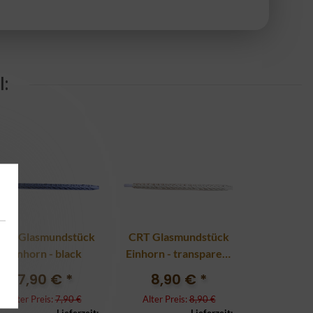
:
CRT Glasmundstück
CRT Glasmundstück
Einhorn - black
Einhorn - transparent
XXL
7,90 €
*
8,90 €
*
Alter Preis:
7,90 €
Alter Preis:
8,90 €