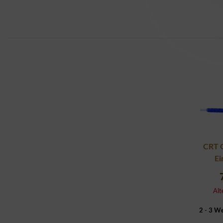
CRT 
Ei
Alt
2 - 3 W