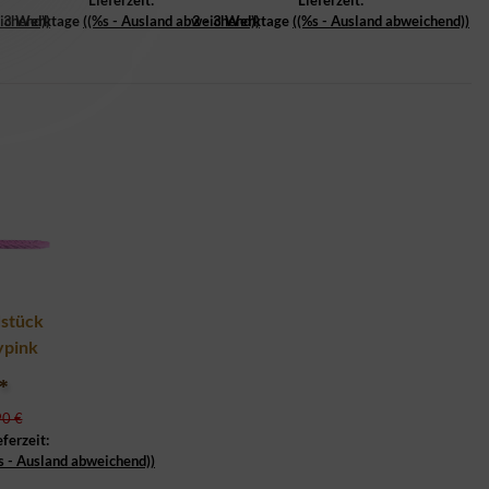
Lieferzeit:
Lieferzeit:
ichend))
- 3 Werktage
((%s - Ausland abweichend))
2 - 3 Werktage
((%s - Ausland abweichend))
stück
ypink
*
90 €
eferzeit:
s - Ausland abweichend))