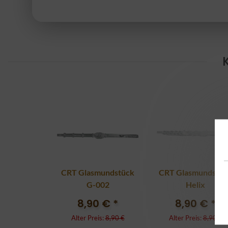
CRT Glasmundstück
CRT Glasmundstüc
G-002
Helix
8,90 €
*
8,90 €
*
Alter Preis:
8,90 €
Alter Preis:
8,90 €