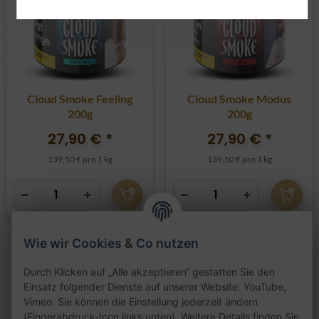
Cloud Smoke Feeling
Cloud Smoke Modus
200g
200g
27,90 €
*
27,90 €
*
139,50 € pro 1 kg
139,50 € pro 1 kg
Wie wir Cookies & Co nutzen
Durch Klicken auf „Alle akzeptieren“ gestatten Sie den
Artikel 1 - 4 von 4
Einsatz folgender Dienste auf unserer Website: YouTube,
Vimeo. Sie können die Einstellung jederzeit ändern
(Fingerabdruck-Icon links unten). Weitere Details finden Sie