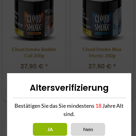
Cloud Smoke Baddie
Cloud Smoke Blue
Call 200g
Mystic 200g
27,90 €
*
27,90 €
*
139,50 € pro 1 kg
139,50 € pro 1 kg
Altersverifizierung
Bestätigen Sie das Sie mindestens
18
Jahre Alt
sind.
JA
Nein