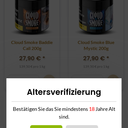
Cloud Smoke Baddie
Cloud Smoke Blue
Call 200g
Mystic 200g
27,90 €
*
27,90 €
*
139,50 € pro 1 kg
139,50 € pro 1 kg
Altersverifizierung
Bestätigen Sie das Sie mindestens
18
Jahre Alt
sind.