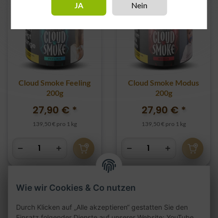
JA
Nein
Cloud Smoke Feeling
Cloud Smoke Modus
200g
200g
27,90 €
*
27,90 €
*
139,50 € pro 1 kg
139,50 € pro 1 kg
Wie wir Cookies & Co nutzen
Durch Klicken auf „Alle akzeptieren“ gestatten Sie den
Einsatz folgender Dienste auf unserer Website: YouTube,