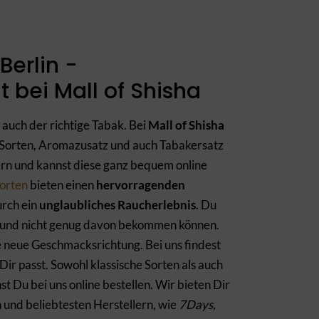
Berlin -
 bei Mall of Shisha
 auch der richtige Tabak. Bei
Mall of Shisha
 Sorten, Aromazusatz und auch Tabakersatz
rn und kannst diese ganz bequem online
orten
bieten einen
hervorragenden
rch ein
unglaubliches Raucherlebnis
. Du
 und nicht genug davon bekommen können.
 neue Geschmacksrichtung. Bei uns findest
Dir passt. Sowohl klassische Sorten als auch
 Du bei uns online bestellen. Wir bieten Dir
und beliebtesten Herstellern, wie
7Days,