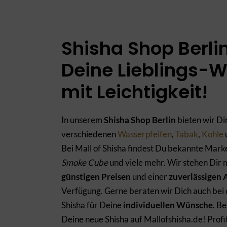
Shisha Shop Berlin
Deine Lieblings-W
mit Leichtigkeit!
In unserem
Shisha Shop Berlin
bieten wir Di
verschiedenen
Wasserpfeifen
,
Tabak
,
Kohle
Bei Mall of Shisha findest Du bekannte Mark
Smoke Cube
und viele mehr. Wir stehen Dir 
günstigen Preisen
und einer
zuverlässigen
Verfügung. Gerne beraten wir Dich auch bei 
Shisha für Deine
individuellen Wünsche
. B
Deine neue Shisha auf Mallofshisha.de! Profi