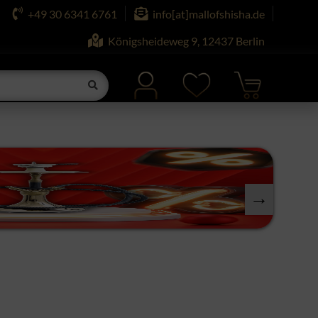
+49 30 6341 6761
info[at]mallofshisha.de
Königsheideweg 9, 12437 Berlin
next