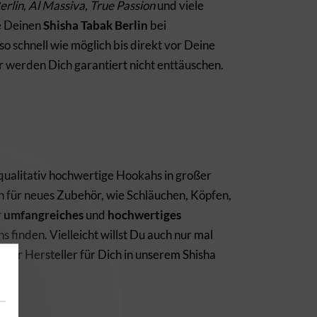
rlin, Al Massiva, True Passion
und viele
e Deinen
Shisha Tabak Berlin
bei
so schnell wie möglich bis direkt vor Deine
r werden Dich garantiert nicht enttäuschen.
qualitativ hochwertige Hookahs in großer
n für neues Zubehör, wie Schläuchen, Köpfen,
r
umfangreiches
und
hochwertiges
 finden. Vielleicht willst Du auch nur mal
her Hersteller für Dich in unserem Shisha