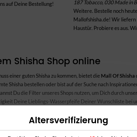
187 Tobacco, 030 Made in Be
ns auf Deine Bestellung!
Weitere. Bestelle noch heut
Mallofshisha.de! Wir liefern 
Haustür. Probiere es aus. Wi
em Shisha Shop online
uss einer guten Shisha zu kommen, bietet die
Mall Of Shisha
e Shisha bestellen oder bist auf der Suche nach Inspiratione
nnst Du die Filter unseres Shops nutzen, um Dich durch unse
tigkeit Deine Lieblings-Wasserpfeife Deiner Wunschliste bei uns
kleine, sowie luxuriöse und bezahlbare Shishas unterschiedlic
Altersverifizierung