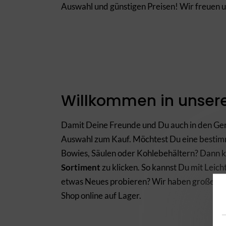
Auswahl und günstigen Preisen! Wir freuen u
Willkommen in unser
Damit Deine Freunde und Du auch in den Gen
Auswahl zum Kauf. Möchtest Du eine bestimmt
Bowies, Säulen oder Kohlebehältern? Dann ka
Sortiment
zu klicken. So kannst Du mit Leich
etwas Neues probieren? Wir haben große und 
Shop online auf Lager.