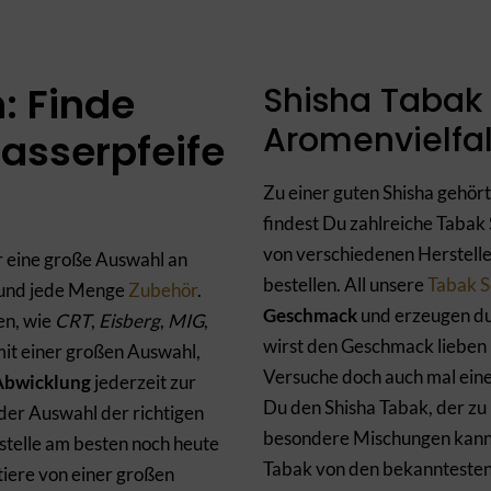
: Finde
Shisha Tabak 
Aromenvielfalt
asserpfeife
Zu einer guten Shisha gehört
findest Du zahlreiche Tabak
von verschiedenen Herstelle
r eine große Auswahl an
bestellen. All unsere
Tabak S
und jede Menge
Zubehör
.
Geschmack
und erzeugen du
en, wie
CRT
,
Eisberg
,
MIG
,
wirst den Geschmack lieben
mit einer großen Auswahl,
Versuche doch auch mal eine
 Abwicklung
jederzeit zur
Du den Shisha Tabak, der zu 
der Auswahl der richtigen
besondere Mischungen kannst
estelle am besten noch heute
Tabak von den bekanntesten 
tiere von einer großen