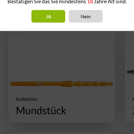
Bestätigen Sie das Sie mindestens
18
Jahre Alt sind.
JA
Nein
Omar Omeirat
Hasan Rahhal
.
.
te was Berlin zu bieten
Korrekte Leute....gerne
det man bei den Jungs!
nochmals wieder hin zu gehen
ompetente Männer mit
ahrung in der Szene. Ich
ch dort sehr wohl
, man wird da gut
Kollektion
.
Mundstück