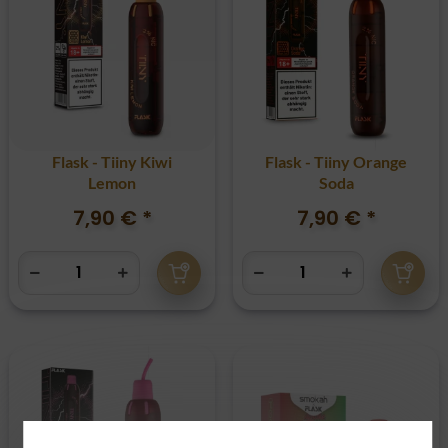
Flask - Tiiny Kiwi
Flask - Tiiny Orange
Lemon
Soda
7,90 €
*
7,90 €
*