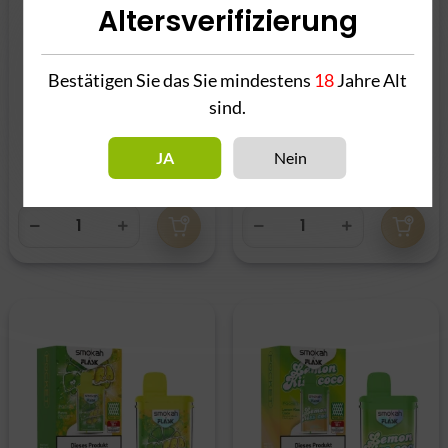
Altersverifizierung
Bestätigen Sie das Sie mindestens
18
Jahre Alt
sind.
Flask - Tiiny Pink
Smokah x Flask Pocket
Lemonade
- Double Arabics
JA
Nein
7,90 €
*
8,90 €
*