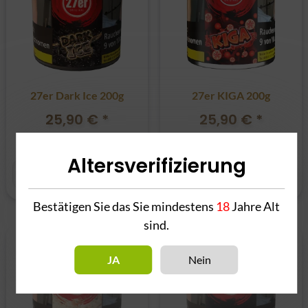
27er Dark Ice 200g
27er KIGA 200g
25,90 €
*
25,90 €
*
129,50 € pro kg
129,50 € pro kg
Altersverifizierung
Bestätigen Sie das Sie mindestens
18
Jahre Alt
sind.
NEU
JA
Nein