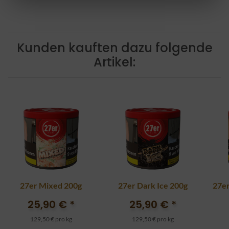
Kunden kauften dazu folgende
Artikel:
27er Mixed 200g
27er Dark Ice 200g
27er
25,90 €
*
25,90 €
*
129,50 € pro kg
129,50 € pro kg