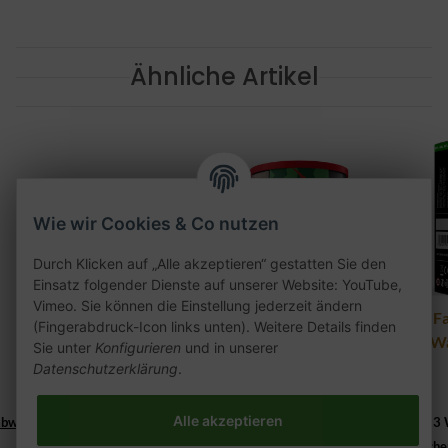
Ähnliche Artikel
Wie wir Cookies & Co nutzen
Durch Klicken auf „Alle akzeptieren“ gestatten Sie den
Einsatz folgender Dienste auf unserer Website: YouTube,
Vimeo. Sie können die Einstellung jederzeit ändern
Elfbar Mate 500 Pod
Argileh Chapo Mal
Al F
(Fingerabdruck-Icon links unten). Weitere Details finden
2er Pack - Cherry Ice
200g
- W
Sie unter
Konfigurieren
und in unserer
Datenschutzerklärung
.
9,90 €
*
28,90 €
*
Lieferzeit:
144,50 € pro 1 kg
Alle akzeptieren
abweichend))
2 - 3 Werktage
((%s - Ausland abweichend))
2 - 3
Lieferzeit:
2 - 3 Werktage
((%s - Ausland abweiche