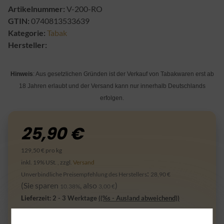
Artikelnummer:
V-200-RO
GTIN:
0740813533639
Kategorie:
Tabak
Hersteller:
Hinweis
: Aus gesetzlichen Gründen ist der Verkauf von Tabakwaren erst ab
18 Jahren erlaubt und der Versand kann nur innerhalb Deutschlands
erfolgen.
25,90 €
129,50 € pro kg
inkl. 19% USt. , zzgl.
Versand
:
Unverbindliche Preisempfehlung des Herstellers
28,90 €
(Sie sparen
, also
)
10.38%
3,00 €
Lieferzeit:
2 - 3 Werktage
((%s - Ausland abweichend))