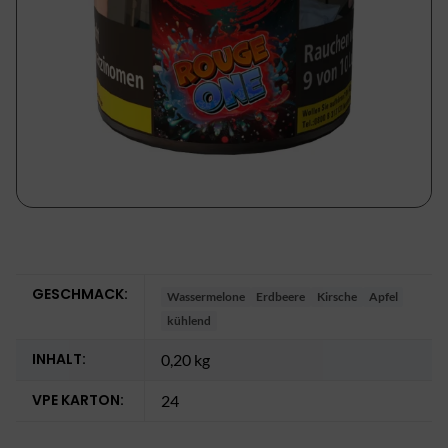
GESCHMACK:
Wassermelone
Erdbeere
Kirsche
Apfel
kühlend
INHALT:
0,20 kg
VPE KARTON:
24