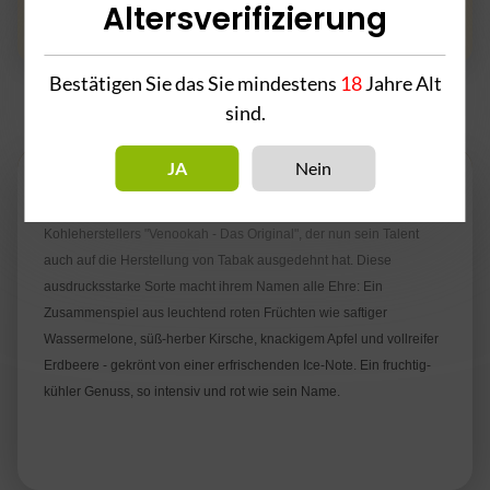
Frage zum Artikel
Altersverifizierung
Bestätigen Sie das Sie mindestens
18
Jahre Alt
sind.
Beschreibung
JA
Nein
"Black Kaktus" ist eine faszinierende Kreation des renommierten
Kohleherstellers "Venookah - Das Original", der nun sein Talent
auch auf die Herstellung von Tabak ausgedehnt hat. Diese
ausdrucksstarke Sorte macht ihrem Namen alle Ehre: Ein
Zusammenspiel aus leuchtend roten Früchten wie saftiger
Wassermelone, süß-herber Kirsche, knackigem Apfel und vollreifer
Erdbeere - gekrönt von einer erfrischenden Ice-Note. Ein fruchtig-
kühler Genuss, so intensiv und rot wie sein Name.