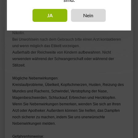
JA
Nein
Achtung! - Enthält Nikotin.
Inhaltsstoffe: Propylenglykol, Pflanzenglycerin, Aromastoffe &
Nikotin.
Bei Unwohlsein nach dem Gebrauch bitte einen Arzt kontaktieren
und wenn möglich das Etikett vorzeigen.
Außerhalb der Reichweite von Kindern aufbewahren. Nicht
verwenden während der Schwangerschaft oder während der
Stillzeit.
Mögliche Nebenwirkungen:
Kreislaufprobleme, Übelkeit, Kopfschmerzen, Husten, Reizung des
Mundes und Rachens, Schwindel, Verstopfung der Nase,
Magenbeschwerden, Schluckauf, Erbrechen und Herzklopfen.
Wenn Sie Nebenwirkungen bemerken, wenden Sie sich an Ihren
Arzt oder Apotheker. Außerdem können Sie helfen, das Dampfen
noch sicherer zu machen, indem Sie uns unerwünschte
Nebenwirkungen melden.
Gefahrenhinweise: