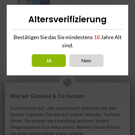
Altersverifizierung
Bestätigen Sie das Sie mindestens
18
Jahre Alt
sind.
NameLess Black Nana
#40 20g
JA
Nein
3,20 €
*
160,00 € pro kg
Wie wir Cookies & Co nutzen
Durch Klicken auf „Alle akzeptieren“ gestatten Sie den
Einsatz folgender Dienste auf unserer Website: YouTube,
Vimeo. Sie können die Einstellung jederzeit ändern
Artikel 1 - 1 von 1
(Fingerabdruck-Icon links unten). Weitere Details finden
Sie unter
Konfigurieren
und in unserer