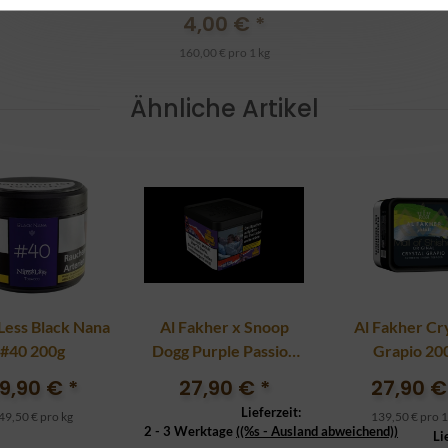
4,00 €
*
160,00 € pro 1 kg
Ähnliche Artikel
ess Black Nana
Al Fakher x Snoop
Al Fakher Cr
#40 200g
Dogg Purple Passion
Grapio 20
180g
9,90 €
*
27,90 €
*
27,90 
Lieferzeit:
49,50 € pro kg
139,50 € pro 1
2 - 3 Werktage
((%s - Ausland abweichend))
Li