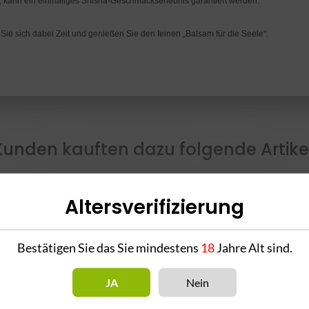
, kann ein einmaliges Shisha-Geschmackserlebnis garantiert werden.
ie sich dabei Zeit und genießen Sie den feinen „Balsam für die Seele".
Kunden kauften dazu folgende Artikel
Altersverifizierung
Bestätigen Sie das Sie mindestens
18
Jahre Alt sind.
JA
Nein
27er Black Kaktus 25g