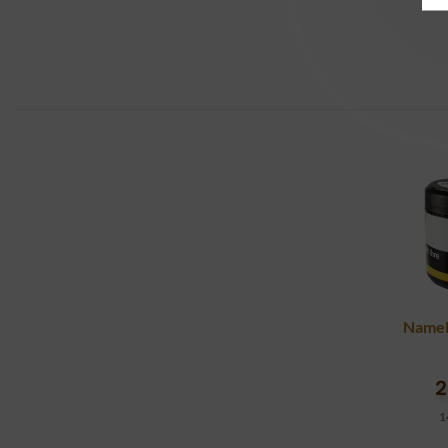
NameL
2
1