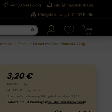
+49 30 6341 6761
info[at]mallofshisha.de
Königsheideweg 9, 12437 Berlin
artseite
Tabak
NameLess Black Nana #40 20g
3,20 €
160,00 € pro kg
inkl. 19% USt. , zzgl.
Versand
:
Unverbindliche Preisempfehlung des Herstellers
3,20 €
Lieferzeit:
2 - 3 Werktage
((%s - Ausland abweichend))