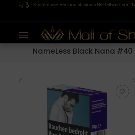
Kostenloser Versand ab einem Bestellwert von 4
NameLess Black Nana #40