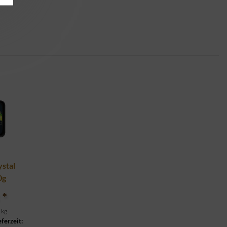
ystal
0g
€
*
 kg
eferzeit: