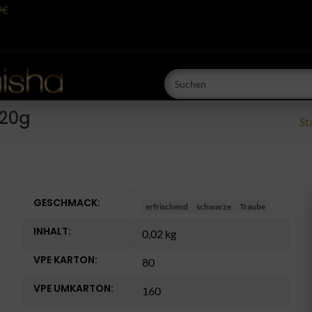
9€
 20g
St
GESCHMACK:
erfrischend
schwarze
Traube
INHALT:
0,02 kg
VPE KARTON:
80
VPE UMKARTON:
160