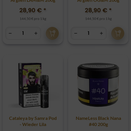
28,90 €
*
28,90 €
*
144,50 € pro 1 kg
144,50 € pro 1 kg
Cataleya by Samra Pod
NameLess Black Nana
- Wieder Lila
#40 200g