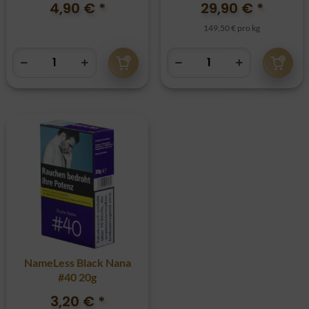
4,90 €
*
29,90 €
*
149,50 € pro kg
NameLess Black Nana
#40 20g
3,20 €
*