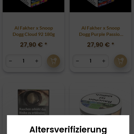
Al Fakher x Snoop
Al Fakher x Snoop
Dogg Cloud 92 180g
Dogg Purple Passion
180g
27,90 €
*
27,90 €
*
Altersverifizierung