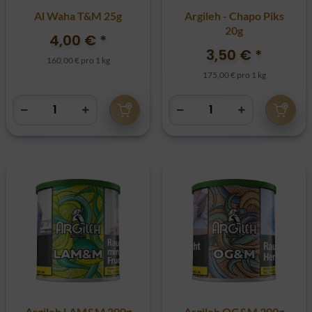
Al Waha T&M 25g
Argileh - Chapo Piks
20g
4,00 €
*
3,50 €
*
160,00 € pro 1 kg
175,00 € pro 1 kg
Argileh LAM&M 200g
Argileh OG&M 200g