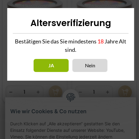
Altersverifizierung
Bestätigen Sie das Sie mindestens
18
Jahre Alt
sind.
True Passion Artic Line
True Passion Le Chill
1kg
1kg
JA
Nein
109,90 €
*
109,90 €
*
109,90 € pro 1 kg
109,90 € pro 1 kg
Wie wir Cookies & Co nutzen
Durch Klicken auf „Alle akzeptieren“ gestatten Sie den
Artikel 1 - 2 von 2
Einsatz folgender Dienste auf unserer Website: YouTube,
Vimeo. Sie können die Einstellung jederzeit ändern