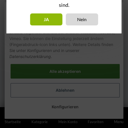
sind.
Wie wir Cookies & Co nutzen
JA
Nein
Durch Klicken auf „Alle akzeptieren“ gestatten Sie den
Einsatz folgender Dienste auf unserer Website: YouTube,
Vimeo. Sie können die Einstellung jederzeit ändern
(Fingerabdruck-Icon links unten). Weitere Details finden
Sie unter
Konfigurieren
und in unserer
Datenschutzerklärung
.
Alle akzeptieren
Ablehnen
Konfigurieren
Startseite
Kategorie
Mein Konto
Favoriten
Menu