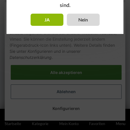
sind.
Wie wir Cookies & Co nutzen
JA
Nein
Durch Klicken auf „Alle akzeptieren“ gestatten Sie den
Einsatz folgender Dienste auf unserer Website: YouTube,
Vimeo. Sie können die Einstellung jederzeit ändern
(Fingerabdruck-Icon links unten). Weitere Details finden
Sie unter
Konfigurieren
und in unserer
Datenschutzerklärung
.
Alle akzeptieren
Ablehnen
Konfigurieren
Startseite
Kategorie
Mein Konto
Favoriten
Menu