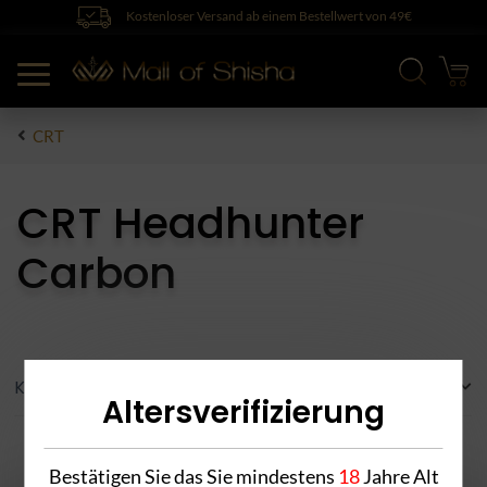
Kostenloser Versand ab einem Bestellwert von 49€
CRT
CRT Headhunter
Carbon
Kategorien
Altersverifizierung
Bestätigen Sie das Sie mindestens
18
Jahre Alt