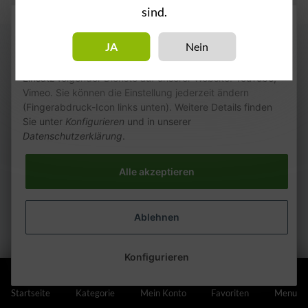
sind.
Wie wir Cookies & Co nutzen
JA
Nein
Durch Klicken auf „Alle akzeptieren“ gestatten Sie den
Einsatz folgender Dienste auf unserer Website: YouTube,
Vimeo. Sie können die Einstellung jederzeit ändern
(Fingerabdruck-Icon links unten). Weitere Details finden
Sie unter
Konfigurieren
und in unserer
Datenschutzerklärung
.
Alle akzeptieren
Ablehnen
Konfigurieren
Startseite
Kategorie
Mein Konto
Favoriten
Menu