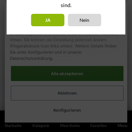
sind.
Wie wir Cookies & Co nutzen
JA
Nein
Durch Klicken auf „Alle akzeptieren“ gestatten Sie den
Einsatz folgender Dienste auf unserer Website: YouTube,
Vimeo. Sie können die Einstellung jederzeit ändern
(Fingerabdruck-Icon links unten). Weitere Details finden
Sie unter
Konfigurieren
und in unserer
Datenschutzerklärung
.
Alle akzeptieren
Ablehnen
Konfigurieren
Startseite
Kategorie
Mein Konto
Favoriten
Menu