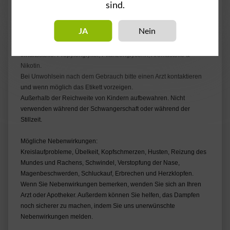
sind.
JA
Nein
Achtung! - Enthält Nikotin.
Inhaltsstoffe: Propylenglykol, Pflanzenglycerin, Aromastoffe &
Nikotin.
Bei Unwohlsein nach dem Gebrauch bitte einen Arzt kontaktieren
und wenn möglich das Etikett vorzeigen.
Außerhalb der Reichweite von Kindern aufbewahren. Nicht
verwenden während der Schwangerschaft oder während der
Stillzeit.
Mögliche Nebenwirkungen:
Kreislaufprobleme, Übelkeit, Kopfschmerzen, Husten, Reizung des
Mundes und Rachens, Schwindel, Verstopfung der Nase,
Magenbeschwerden, Schluckauf, Erbrechen und Herzklopfen.
Wenn Sie Nebenwirkungen bemerken, wenden Sie sich an Ihren
Arzt oder Apotheker. Außerdem können Sie helfen, das Dampfen
noch sicherer zu machen, indem Sie uns unerwünschte
Nebenwirkungen melden.