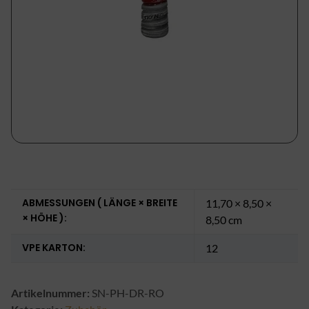
ABMESSUNGEN ( LÄNGE × BREITE
11,70 × 8,50 ×
× HÖHE ):
8,50 cm
VPE KARTON:
12
Artikelnummer:
SN-PH-DR-RO