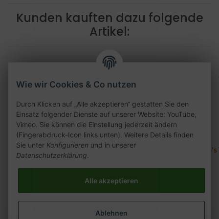
Kunden kauften dazu folgende
Artikel:
Wie wir Cookies & Co nutzen
Durch Klicken auf „Alle akzeptieren“ gestatten Sie den
Einsatz folgender Dienste auf unserer Website: YouTube,
Vimeo. Sie können die Einstellung jederzeit ändern
(Fingerabdruck-Icon links unten). Weitere Details finden
Sie unter
Konfigurieren
und in unserer
Skynet Dream Phunnel
Skynet Dream Phunnel
O's
Datenschutzerklärung
.
pistacho
volcan
7,00 €
*
7,00 €
*
Alle akzeptieren
Alter Preis:
7,00 €
Alter Preis:
7,00 €
Ablehnen