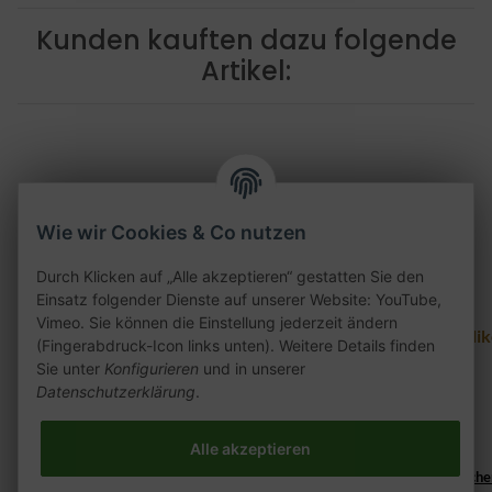
Kunden kauften dazu folgende
Artikel:
Wie wir Cookies & Co nutzen
Durch Klicken auf „Alle akzeptieren“ gestatten Sie den
Einsatz folgender Dienste auf unserer Website: YouTube,
Vimeo. Sie können die Einstellung jederzeit ändern
Skynet Dream Phunnel
Skynet Dream Phunnel
Sili
(Fingerabdruck-Icon links unten). Weitere Details finden
volcan
rojo m
Sie unter
Konfigurieren
und in unserer
Datenschutzerklärung
.
7,00 €
*
7,00 €
*
Alter Preis:
7,00 €
Alter Preis:
7,00 €
Alle akzeptieren
Lieferzeit:
2 - 3 Werktage
((%s - Ausland abweiche