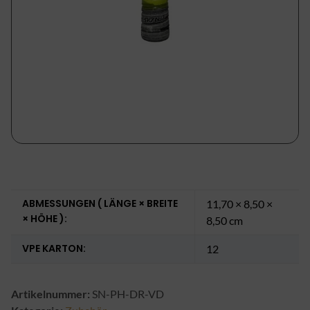
ABMESSUNGEN ( LÄNGE × BREITE
11,70 × 8,50 ×
× HÖHE ):
8,50 cm
VPE KARTON:
12
Artikelnummer:
SN-PH-DR-VD