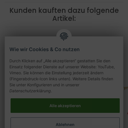
Kunden kauften dazu folgende
Artikel:
Wie wir Cookies & Co nutzen
Durch Klicken auf „Alle akzeptieren“ gestatten Sie den
Einsatz folgender Dienste auf unserer Website: YouTube,
Vimeo. Sie können die Einstellung jederzeit ändern
(Fingerabdruck-Icon links unten). Weitere Details finden
Sie unter
Konfigurieren
und in unserer
Skynet Dream Phunnel
Skynet Dream Phunnel
Skyn
Datenschutzerklärung
.
purple
rojo m
7,00 €
*
7,00 €
*
Alle akzeptieren
Alter Preis:
7,00 €
Alter Preis:
7,00 €
Ablehnen