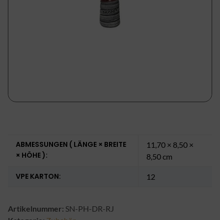
ABMESSUNGEN ( LÄNGE × BREITE
11,70 × 8,50 ×
× HÖHE ):
8,50 cm
VPE KARTON:
12
Artikelnummer:
SN-PH-DR-RJ