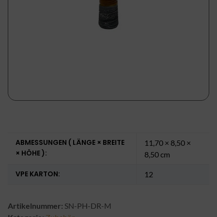
ABMESSUNGEN ( LÄNGE × BREITE
11,70 × 8,50 ×
× HÖHE ):
8,50 cm
VPE KARTON:
12
Artikelnummer:
SN-PH-DR-M