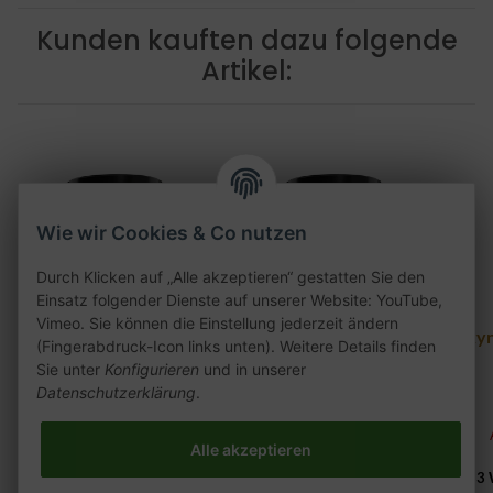
Kunden kauften dazu folgende
Artikel:
Wie wir Cookies & Co nutzen
Durch Klicken auf „Alle akzeptieren“ gestatten Sie den
Einsatz folgender Dienste auf unserer Website: YouTube,
Vimeo. Sie können die Einstellung jederzeit ändern
Holster Grp 2.0 200g
Holster !ce Kaktuz
Skyn
(Fingerabdruck-Icon links unten). Weitere Details finden
200g
Sie unter
Konfigurieren
und in unserer
27,90 €
*
Datenschutzerklärung
.
27,90 €
*
139,50 € pro 1 kg
139,50 € pro 1 kg
Alle akzeptieren
2 - 3