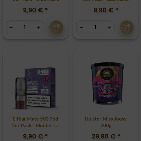
Cherry
Lemonade
9,90 €
*
9,90 €
*
Elfbar Mate 500 Pod
Holster Miss Joosy
2er Pack - Blueberry
200g
Raspberry
9,90 €
*
29,90 €
*