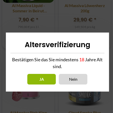
Al Massiva Liquid -
Al Massiva Löwenherz
Sommer in Beirut
200g
17mg
7,90 €
*
29,90 €
*
790,00 € pro 1 l
149,50 € pro kg
Altersverifizierung
Bestätigen Sie das Sie mindestens
18
Jahre Alt
sind.
JA
Nein
Al Massiva Pink King
Cloud Smoke Blue