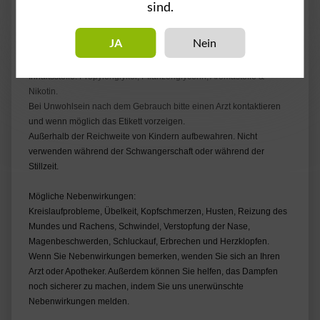
sind.
JA
Nein
Achtung! - Enthält Nikotin.
Inhaltsstoffe: Propylenglykol, Pflanzenglycerin, Aromastoffe &
Nikotin.
Bei Unwohlsein nach dem Gebrauch bitte einen Arzt kontaktieren
und wenn möglich das Etikett vorzeigen.
Außerhalb der Reichweite von Kindern aufbewahren. Nicht
verwenden während der Schwangerschaft oder während der
Stillzeit.
Mögliche Nebenwirkungen:
Kreislaufprobleme, Übelkeit, Kopfschmerzen, Husten, Reizung des
Mundes und Rachens, Schwindel, Verstopfung der Nase,
Magenbeschwerden, Schluckauf, Erbrechen und Herzklopfen.
Wenn Sie Nebenwirkungen bemerken, wenden Sie sich an Ihren
Arzt oder Apotheker. Außerdem können Sie helfen, das Dampfen
noch sicherer zu machen, indem Sie uns unerwünschte
Nebenwirkungen melden.