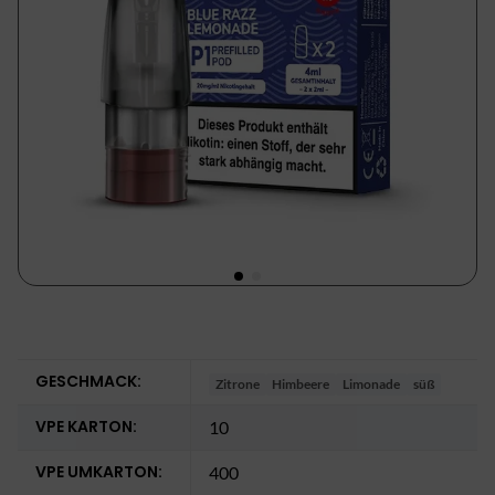
GESCHMACK:
Zitrone
Himbeere
Limonade
süß
VPE KARTON:
10
VPE UMKARTON:
400