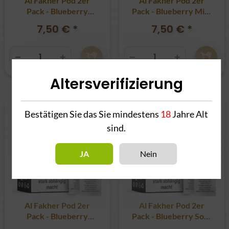
Al Fakher Pod 2er
Al Fakher Pod 2er
Pack - Blueberry
Pack - Blueberry Mint
Lemonade 20mg
20mg
7,50 €
*
7,50 €
*
Altersverifizierung
Bestätigen Sie das Sie mindestens
18
Jahre Alt
sind.
JA
Nein
Al Fakher Pod 2er
Al Fakher Pod 2er
Pack - Blueberry
Pack - Blueberry Sour
Raspberry 20mg
Raspberry 20mg