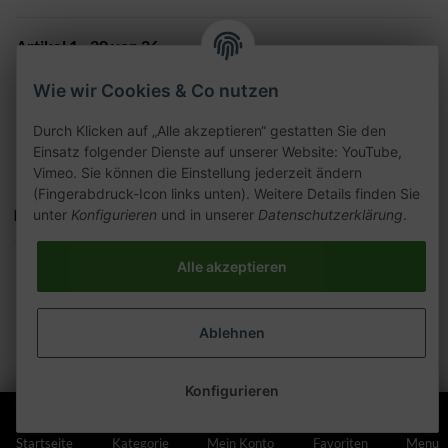
Artikel 1 - 20 von 26
Seite
1
Wie wir Cookies & Co nutzen
Durch Klicken auf „Alle akzeptieren“ gestatten Sie den
Einsatz folgender Dienste auf unserer Website: YouTube,
Vimeo. Sie können die Einstellung jederzeit ändern
(Fingerabdruck-Icon links unten). Weitere Details finden Sie
Kategorien
unter
Konfigurieren
und in unserer
Datenschutzerklärung
.
Alle akzeptieren
Ablehnen
Konfigurieren
Startseite
Kategorie
Mein Konto
Favoriten
Menu