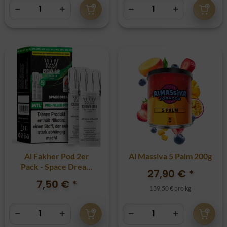
Al Fakher Pod 2er
Al Massiva 5 Palm 200g
Pack - Space Dream
27,90 €
*
20mg
7,50 €
*
139,50 € pro kg