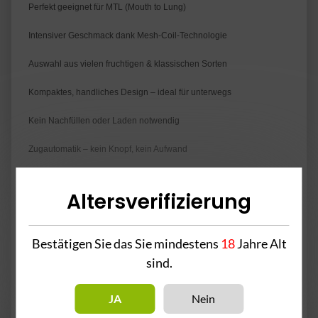
Perfekt geeignet für MTL (Mouth to Lung)
Intensiver Geschmack dank Mesh-Coil-Technologie
Auswahl aus vielen fruchtigen & klassischen Sorten
Kompaktes, handliches Design – ideal für unterwegs
Kein Nachfüllen oder Laden notwendig
Zugautomatik – kein Knopf, kein Aufwand
Altersverifizierung
2% Nikotin pro Pod
Bestätigen Sie das Sie mindestens
18
Jahre Alt
sind.
Achtung! - Enthält Nikotin.
Inhaltsstoffe: Propylenglykol, Pflanzenglycerin, Aromastoffe &
JA
Nein
Nikotin.