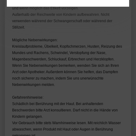
Bei Unwohlsein nach dem Gebrauch bitte einen Arzt kontaktieren
und wenn möglich das Etikett vorzeigen.
Außerhalb der Reichweite von Kindern aufbewahren. Nicht
verwenden während der Schwangerschaft oder während der
Stillzeit.
Mögliche Nebenwirkungen:
Kreislaufprobleme, Übelkeit, Kopfschmerzen, Husten, Reizung des
Mundes und Rachens, Schwindel, Verstopfung der Nase,
Magenbeschwerden, Schluckauf, Erbrechen und Herzklopfen.
Wenn Sie Nebenwirkungen bemerken, wenden Sie sich an Ihren
Arzt oder Apotheker. Außerdem können Sie helfen, das Dampfen
noch sicherer zu machen, indem Sie uns unerwünschte
Nebenwirkungen melden.
Gefahrenhinweise:
Schädlich bei Berührung mit der Haut. Bei anhaltenden
Beschwerden bitte Arzt konsultieren. Darf nicht in die Hände von
Kindern gelangen.
Vor Gebrauch bitte stets Warnhinweise lesen. Mit reichlich Wasser
abwaschen, wenn Produkt mit Haut oder Augen in Berührung
gekommen ist.