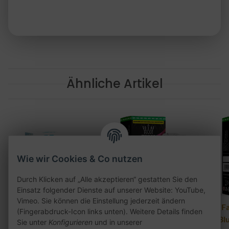
Ähnliche Artikel
Wie wir Cookies & Co nutzen
Durch Klicken auf „Alle akzeptieren“ gestatten Sie den
Einsatz folgender Dienste auf unserer Website: YouTube,
Vimeo. Sie können die Einstellung jederzeit ändern
HQD Juice Liquid -
Al Fakher Pod 2er Pack
Al F
(Fingerabdruck-Icon links unten). Weitere Details finden
Blueberry 18mg
- Cherry Fizz 20mg
- B
Sie unter
Konfigurieren
und in unserer