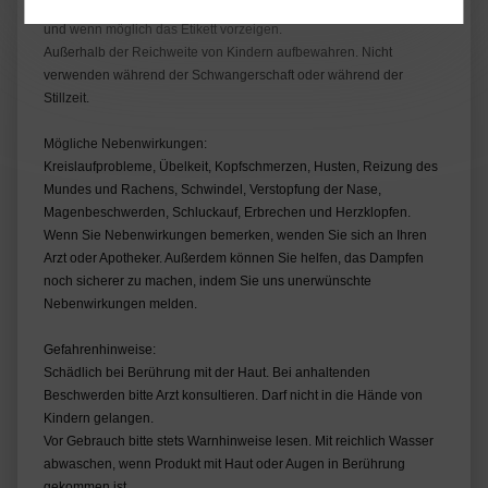
Bei Unwohlsein nach dem Gebrauch bitte einen Arzt kontaktieren
und wenn möglich das Etikett vorzeigen.
Außerhalb der Reichweite von Kindern aufbewahren. Nicht
verwenden während der Schwangerschaft oder während der
Stillzeit.
Mögliche Nebenwirkungen:
Kreislaufprobleme, Übelkeit, Kopfschmerzen, Husten, Reizung des
Mundes und Rachens, Schwindel, Verstopfung der Nase,
Magenbeschwerden, Schluckauf, Erbrechen und Herzklopfen.
Wenn Sie Nebenwirkungen bemerken, wenden Sie sich an Ihren
Arzt oder Apotheker. Außerdem können Sie helfen, das Dampfen
noch sicherer zu machen, indem Sie uns unerwünschte
Nebenwirkungen melden.
Gefahrenhinweise:
Schädlich bei Berührung mit der Haut. Bei anhaltenden
Beschwerden bitte Arzt konsultieren. Darf nicht in die Hände von
Kindern gelangen.
Vor Gebrauch bitte stets Warnhinweise lesen. Mit reichlich Wasser
abwaschen, wenn Produkt mit Haut oder Augen in Berührung
gekommen ist.