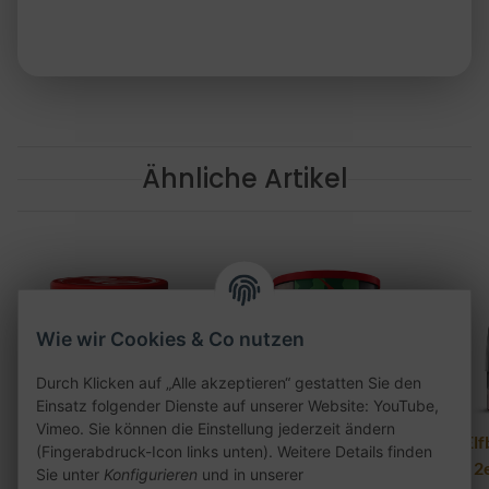
Ähnliche Artikel
Wie wir Cookies & Co nutzen
Durch Klicken auf „Alle akzeptieren“ gestatten Sie den
Einsatz folgender Dienste auf unserer Website: YouTube,
Vimeo. Sie können die Einstellung jederzeit ändern
27er Rouge One 200g
Argileh Chapo Mal
Elf
(Fingerabdruck-Icon links unten). Weitere Details finden
200g
2
Sie unter
Konfigurieren
und in unserer
25,90 €
*