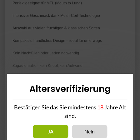
Perfekt geeignet für MTL (Mouth to Lung)
Intensiver Geschmack dank Mesh-Coil-Technologie
Auswahl aus vielen fruchtigen & klassischen Sorten
Kompaktes, handliches Design – ideal für unterwegs
Kein Nachfüllen oder Laden notwendig
Zugautomatik – kein Knopf, kein Aufwand
Altersverifizierung
2% Nikotin pro Pod
Bestätigen Sie das Sie mindestens
18
Jahre Alt
sind.
Achtung! - Enthält Nikotin.
Inhaltsstoffe: Propylenglykol, Pflanzenglycerin, Aromastoffe &
JA
Nein
Nikotin.