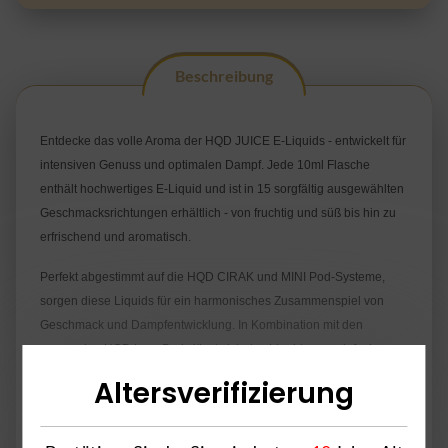
Beschreibung
Entdecke das volle Aroma der HQD JUICE E-Liquids - entwickelt für
intensiven Genuss und optimalen Dampf. Jede 10ml Flasche
enthält hochwertiges E-Liquid und ist in 15 sorgfältig ausgewählten
Geschmacksrichtungen erhältlich - von fruchtig und süß bis hin zu
erfrischend und aromatisch.
Perfekt abgestimmt auf die HQD CIRAK und MINI Pod-Systeme,
sorgen diese Liquids für ein harmonisches Zusammenspiel von
Geschmack und Dampfentwicklung. In Kombination mit den
passenden HQD Leer Pods lässt sich das Liquid ganz einfach
nachfüllen - für ein gleichbleibend starkes Geschmackserlebnis bei
Altersverifizierung
jedem Zug.
HQD JUICE steht für Qualität, Komfort und Vielfalt - ideal für alle, die