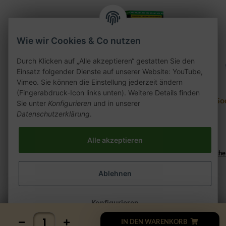
Wie wir Cookies & Co nutzen
Durch Klicken auf „Alle akzeptieren“ gestatten Sie den
Einsatz folgender Dienste auf unserer Website: YouTube,
Vimeo. Sie können die Einstellung jederzeit ändern
(Fingerabdruck-Icon links unten). Weitere Details finden
27er Blue Dragon 200g
Al Fakher Pod 2er Pack
So
Sie unter
Konfigurieren
und in unserer
- Blueberry Gum 20mg
Datenschutzerklärung
.
25,90 €
*
7,50 €
*
129,50 € pro kg
Alle akzeptieren
Lieferzeit:
2 - 3 Werktage
((%s - Ausland abweiche
Ablehnen
Konfigurieren
IN DEN WARENKORB