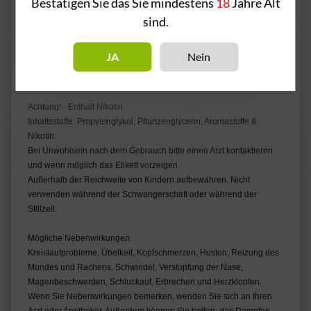
Bestätigen Sie das Sie mindestens
18
Jahre Alt
beim Dampfen keine Kompromisse eingehen wollen.
sind.
Nikotinmenge:18mg
JA
Nein
Achtung! - Enthält Nikotin.
Inhaltsstoffe: Propylenglykol, Pflanzenglycerin, Aromastoffe &
Nikotin.
Bei Unwohlsein nach dem Gebrauch bitte einen Arzt kontaktieren
und wenn möglich das Etikett vorzeigen.
Außerhalb der Reichweite von Kindern aufbewahren. Nicht
verwenden während der Schwangerschaft oder während der
Stillzeit.
Mögliche Nebenwirkungen:
Kreislaufprobleme, Übelkeit, Kopfschmerzen, Husten, Reizung des
Mundes und Rachens, Schwindel, Verstopfung der Nase,
Magenbeschwerden, Schluckauf, Erbrechen und Herzklopfen.
Wenn Sie Nebenwirkungen bemerken, wenden Sie sich an Ihren