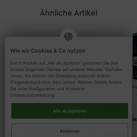
Ähnliche Artikel
Wie wir Cookies & Co nutzen
Durch Klicken auf „Alle akzeptieren“ gestatten Sie den
Einsatz folgender Dienste auf unserer Website: YouTube,
Vimeo. Sie können die Einstellung jederzeit ändern
(Fingerabdruck-Icon links unten). Weitere Details finden
27er Blue Dragon 200g
Elfbar Mate 500 Pod
Al F
Sie unter
Konfigurieren
und in unserer
2er Pack - Blueberry
Datenschutzerklärung
.
25,90 €
*
Raspberry
9,90 €
*
129,50 € pro kg
Alle akzeptieren
Lieferzeit:
Lieferzeit:
2 - 3 Werktage
((%s - Ausland abweichend))
2 - 3 Werktage
((%s - Ausland abweiche
Ablehnen