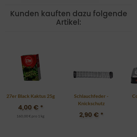
Kunden kauften dazu folgende
Artikel:
27er Black Kaktus 25g
Schlauchfeder -
Co
Knickschutz
4,00 €
*
2,90 €
*
160,00 € pro 1 kg