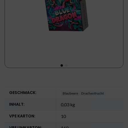
GESCHMACK:
Blaubeere
Drachenfrucht
INHALT:
0,03 kg
VPE KARTON:
10
VPE UMKARTON:
160