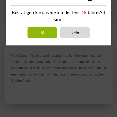
Frage zum Artikel
Bestätigen Sie das Sie mindestens
18
Jahre Alt
sind.
JA
Nein
Beschreibung
"Blue Dragon" ist eine faszinierende Kreation des renommierten
Kohleherstellers "Venookah - Das Original", der nun sein Talent
auch auf die Herstellung von Tabak ausgedehnt hat. Diese Sorte ist
eine harmonische Fusion von fruchtiger Blaubeere und exotischer
Drachenfrucht.