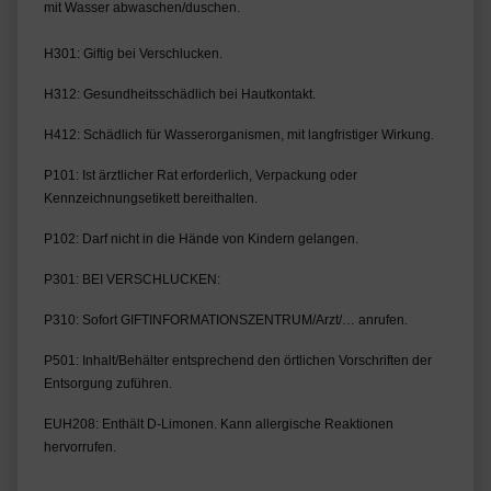
mit Wasser abwaschen/duschen.
H301: Giftig bei Verschlucken.
H312: Gesundheitsschädlich bei Hautkontakt.
H412: Schädlich für Wasserorganismen, mit langfristiger Wirkung.
P101: Ist ärztlicher Rat erforderlich, Verpackung oder 
Kennzeichnungsetikett bereithalten.
P102: Darf nicht in die Hände von Kindern gelangen.
P301: BEI VERSCHLUCKEN:
P310: Sofort GIFTINFORMATIONSZENTRUM/Arzt/… anrufen.
P501: Inhalt/Behälter entsprechend den örtlichen Vorschriften der 
Entsorgung zuführen.
EUH208: Enthält D-Limonen. Kann allergische Reaktionen 
hervorrufen.