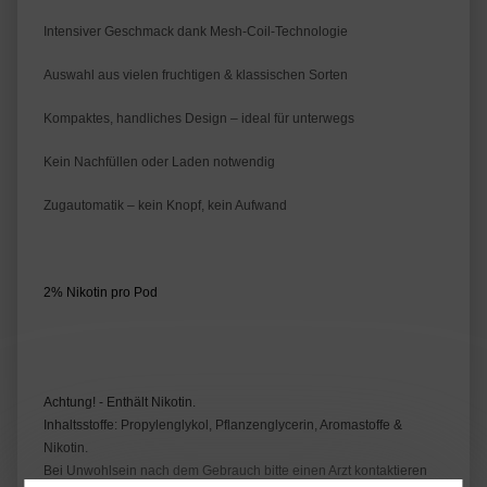
Intensiver Geschmack dank Mesh-Coil-Technologie
Auswahl aus vielen fruchtigen & klassischen Sorten
Kompaktes, handliches Design – ideal für unterwegs
Kein Nachfüllen oder Laden notwendig
Zugautomatik – kein Knopf, kein Aufwand
2% Nikotin pro Pod
Achtung! - Enthält Nikotin.
Inhaltsstoffe: Propylenglykol, Pflanzenglycerin, Aromastoffe &
Nikotin.
Bei Unwohlsein nach dem Gebrauch bitte einen Arzt kontaktieren