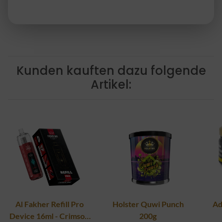
Kunden kauften dazu folgende
Artikel:
Al Fakher Refill Pro
Holster Quwi Punch
Ad
Device 16ml - Crimson
200g