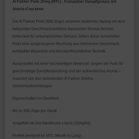
Al Fakher Pods 20mg (MTL) - Kompakter Dampfgenuss mit 
Shisha-Charakter
Die Al Fakher Pods (600 Züge) vereinen modernes Vaping mit dem 
bekannten Geschmackserlebnis klassischer Shisha-Aromen. 
Entwickelt für unkomplizierten Genuss, liefern diese vorbefüllten 
Pods eine ausgewogene Mischung aus intensivem Geschmack, 
kompakter Bauweise und benutzerfreundlicher Technik.
Ausgestattet mit einer hochwertigen Meshcoil, sorgen die Pods für 
gleichmäßige Dampfentwicklung und ein authentisches Aroma – 
inspiriert von den beliebtesten Al Fakher Shisha-
Geschmacksrichtungen.
Eigenschaften im Überblick:
Bis zu 600 Züge pro Gerät
Vorgefüllt mit 2ml Nikotinsalz-Liquid (20mg/ml)
Perfekt geeignet für MTL (Mouth to Lung)