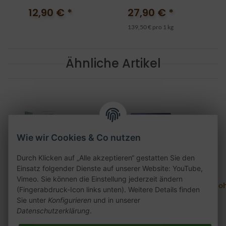
Red
12,90 €
*
27,90 €
*
139,50 € pro 1 kg
Ähnliche Artikel
Wie wir Cookies & Co nutzen
Durch Klicken auf „Alle akzeptieren“ gestatten Sie den
Einsatz folgender Dienste auf unserer Website: YouTube,
Vimeo. Sie können die Einstellung jederzeit ändern
HQD Juice Liquid -
Magic Puff Pod 3er
Bro
(Fingerabdruck-Icon links unten). Weitere Details finden
Dark Grape Mint 18mg
Pack - Schwarzetraube
Sie unter
Konfigurieren
und in unserer
Mint
Datenschutzerklärung
.
8,90 €
*
10,90 €
*