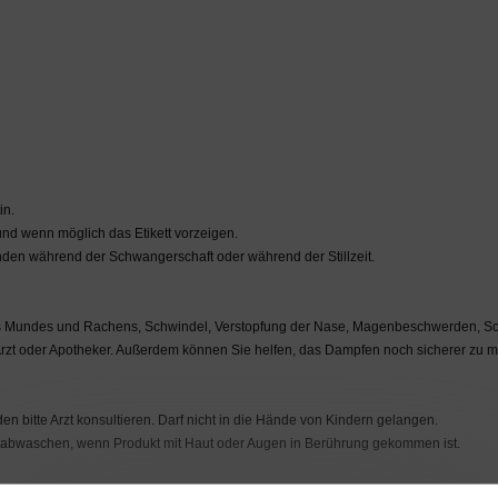
in.
nd wenn möglich das Etikett vorzeigen.
den während der Schwangerschaft oder während der Stillzeit.
es Mundes und Rachens, Schwindel, Verstopfung der Nase, Magenbeschwerden, Sc
rzt oder Apotheker. Außerdem können Sie helfen, das Dampfen noch sicherer zu
 bitte Arzt konsultieren. Darf nicht in die Hände von Kindern gelangen.
er abwaschen, wenn Produkt mit Haut oder Augen in Berührung gekommen ist.