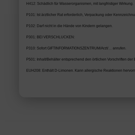
H412: Schädlich für Wasserorganismen, mit langfristiger Wirkung.
P101: Ist ärztlicher Rat erforderlich, Verpackung oder Kennzeichnun
P102: Darf nicht in die Hände von Kindern gelangen.
P301: BEI VERSCHLUCKEN:
P310: Sofort GIFTINFORMATIONSZENTRUM/Arzt/… anrufen.
P501: Inhalt/Behälter entsprechend den örtlichen Vorschriften der
EUH208: Enthält D-Limonen. Kann allergische Reaktionen hervorr