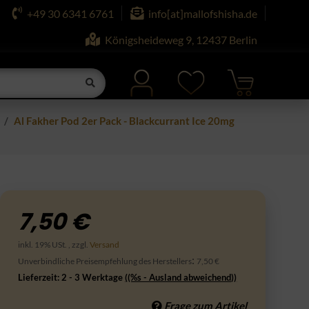
+49 30 6341 6761
info[at]mallofshisha.de
Königsheideweg 9, 12437 Berlin
Al Fakher Pod 2er Pack - Blackcurrant Ice 20mg
7,50 €
inkl. 19% USt. , zzgl.
Versand
:
Unverbindliche Preisempfehlung des Herstellers
7,50 €
Lieferzeit:
2 - 3 Werktage
((%s - Ausland abweichend))
Frage zum Artikel