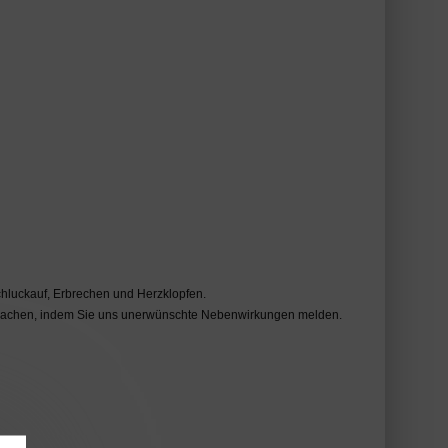
hluckauf, Erbrechen und Herzklopfen.
 machen, indem Sie uns unerwünschte Nebenwirkungen melden.