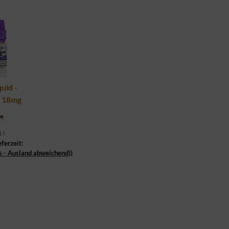
uid -
e 18mg
*
 l
eferzeit:
s - Ausland abweichend))