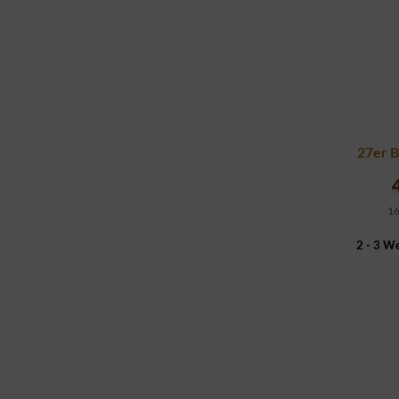
27er B
16
2 - 3 W