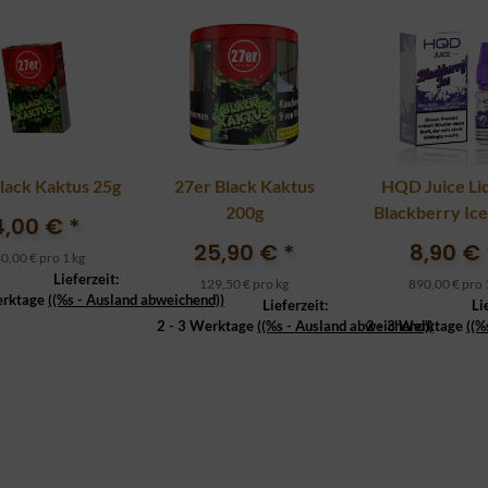
lack Kaktus 25g
27er Black Kaktus
HQD Juice Liq
200g
Blackberry Ic
4,00 €
*
25,90 €
*
8,90 €
0,00 € pro 1 kg
Lieferzeit:
129,50 € pro kg
890,00 € pro 1
erktage
((%s - Ausland abweichend))
Lieferzeit:
Li
2 - 3 Werktage
((%s - Ausland abweichend))
2 - 3 Werktage
((%