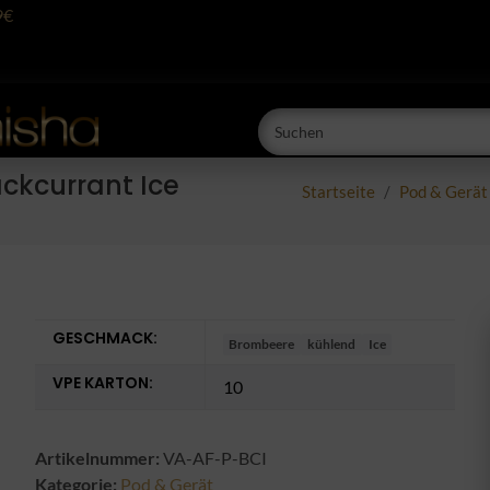
9€
ackcurrant Ice
Startseite
Pod & Gerät
GESCHMACK:
Brombeere
kühlend
Ice
VPE KARTON:
10
Artikelnummer:
VA-AF-P-BCI
Kategorie:
Pod & Gerät