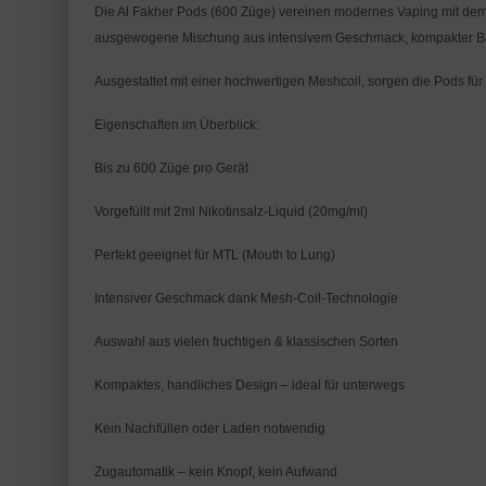
Die Al Fakher Pods (600 Züge) vereinen modernes Vaping mit dem 
ausgewogene Mischung aus intensivem Geschmack, kompakter Bau
Ausgestattet mit einer hochwertigen Meshcoil, sorgen die Pods f
Eigenschaften im Überblick:
Bis zu 600 Züge pro Gerät
Vorgefüllt mit 2ml Nikotinsalz-Liquid (20mg/ml)
Perfekt geeignet für MTL (Mouth to Lung)
Intensiver Geschmack dank Mesh-Coil-Technologie
Auswahl aus vielen fruchtigen & klassischen Sorten
Kompaktes, handliches Design – ideal für unterwegs
Kein Nachfüllen oder Laden notwendig
Zugautomatik – kein Knopf, kein Aufwand