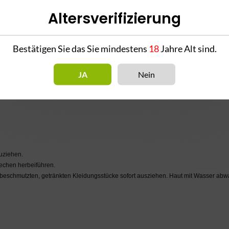
Altersverifizierung
Bestätigen Sie das Sie mindestens
18
Jahre Alt sind.
JA
Nein
zuziehen.
chen herbeiführen.
 beschmutzten, getränkten Kleidungsstücke sofort ausziehen. Haut mit Wasser ab