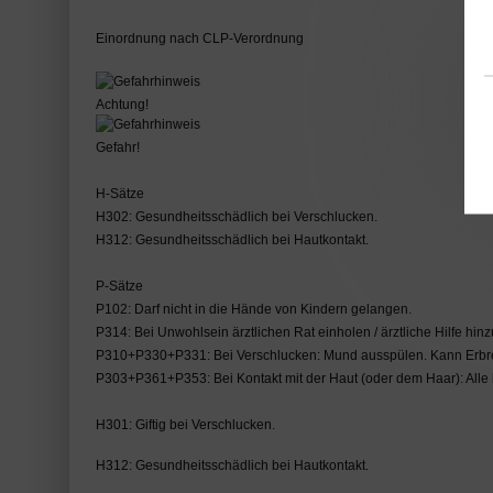
Einordnung nach CLP-Verordnung
Achtung!
Gefahr!
H-Sätze
H302: Gesundheitsschädlich bei Verschlucken.
H312: Gesundheitsschädlich bei Hautkontakt.
P-Sätze
P102: Darf nicht in die Hände von Kindern gelangen.
P314: Bei Unwohlsein ärztlichen Rat einholen / ärztliche Hilfe hin
P310+P330+P331: Bei Verschlucken: Mund ausspülen. Kann Erbre
P303+P361+P353: Bei Kontakt mit der Haut (oder dem Haar): Alle
H301: Giftig bei Verschlucken.
H312: Gesundheitsschädlich bei Hautkontakt.