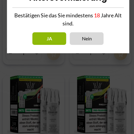
Bestätigen Sie das Sie mindestens
18
Jahre Alt
Al Fakher Pod 2er
Al Fakher Pod 2er
sind.
Pack - Cool Mango
Pack - Ice Blue 20mg
20mg
7,50 €
*
7,50 €
*
JA
Nein