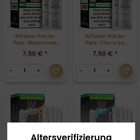
Al Fakher Pod 2er
Al Fakher Pod 2er
Pack - Blackcurrant
Pack - Cherry Ice
Ice 20mg
20mg
7,50 €
*
7,50 €
*
Altersverifizierung