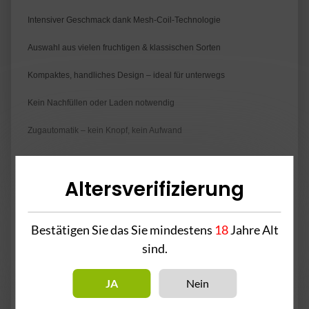
Intensiver Geschmack dank Mesh-Coil-Technologie
Auswahl aus vielen fruchtigen & klassischen Sorten
Kompaktes, handliches Design – ideal für unterwegs
Kein Nachfüllen oder Laden notwendig
Zugautomatik – kein Knopf, kein Aufwand
Altersverifizierung
2% Nikotin pro Pod
Bestätigen Sie das Sie mindestens
18
Jahre Alt
sind.
Achtung! - Enthält Nikotin.
Inhaltsstoffe: Propylenglykol, Pflanzenglycerin, Aromastoffe &
JA
Nein
Nikotin.
Bei Unwohlsein nach dem Gebrauch bitte einen Arzt kontaktieren