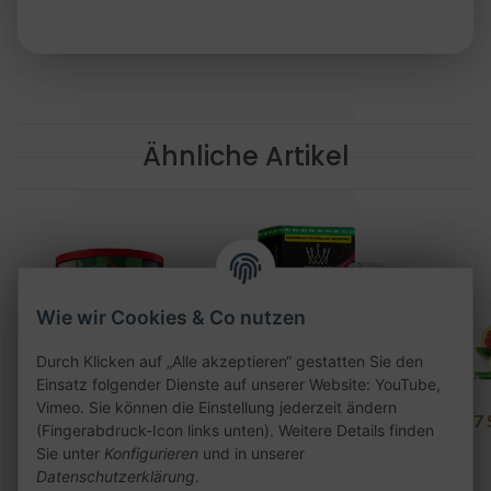
Ähnliche Artikel
Wie wir Cookies & Co nutzen
Durch Klicken auf „Alle akzeptieren“ gestatten Sie den
Einsatz folgender Dienste auf unserer Website: YouTube,
Vimeo. Sie können die Einstellung jederzeit ändern
Argileh Chapo Mal
Al Fakher Pod 2er Pack
187 
(Fingerabdruck-Icon links unten). Weitere Details finden
200g
- Cherry Ice 20mg
Sie unter
Konfigurieren
und in unserer
Datenschutzerklärung
.
28,90 €
*
7,50 €
*