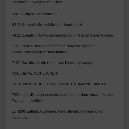
mit Wasser abwaschen/duschen.
H301: Giftig bei Verschlucken.
H312: Gesundheitsschädlich bei Hautkontakt.
H412: Schädlich für Wasserorganismen, mit langfristiger Wirkung.
P101: Ist ärztlicher Rat erforderlich, Verpackung oder 
Kennzeichnungsetikett bereithalten.
P102: Darf nicht in die Hände von Kindern gelangen.
P301: BEI VERSCHLUCKEN:
P310: Sofort GIFTINFORMATIONSZENTRUM/Arzt/… anrufen.
P501: Inhalt/Behälter entsprechend den örtlichen Vorschriften der 
Entsorgung zuführen.
EUH208: Enthält D-Limonen. Kann allergische Reaktionen 
hervorrufen.