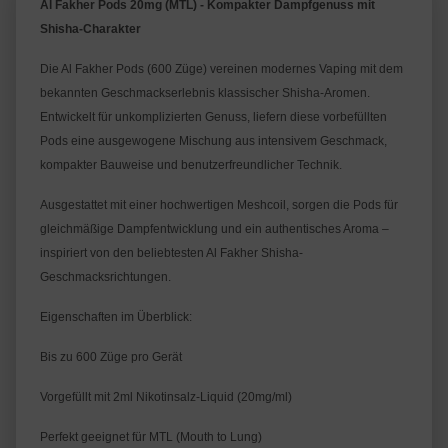
Al Fakher Pods 20mg (MTL) - Kompakter Dampfgenuss mit 
Shisha-Charakter
Die Al Fakher Pods (600 Züge) vereinen modernes Vaping mit dem 
bekannten Geschmackserlebnis klassischer Shisha-Aromen. 
Entwickelt für unkomplizierten Genuss, liefern diese vorbefüllten 
Pods eine ausgewogene Mischung aus intensivem Geschmack, 
kompakter Bauweise und benutzerfreundlicher Technik.
Ausgestattet mit einer hochwertigen Meshcoil, sorgen die Pods für 
gleichmäßige Dampfentwicklung und ein authentisches Aroma – 
inspiriert von den beliebtesten Al Fakher Shisha-
Geschmacksrichtungen.
Eigenschaften im Überblick:
Bis zu 600 Züge pro Gerät
Vorgefüllt mit 2ml Nikotinsalz-Liquid (20mg/ml)
Perfekt geeignet für MTL (Mouth to Lung)