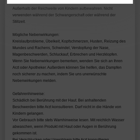
und wenn möglich das Etikett vorzeigen.
Außerhalb der Reichweite von Kindern aufbewahren. Nicht
verwenden während der Schwangerschaft oder während der
Stillzeit.
Mögliche Nebenwirkungen:
Kreislaufprobleme, Übelkeit, Kopfschmerzen, Husten, Reizung des
Mundes und Rachens, Schwindel, Verstopfung der Nase,
Magenbeschwerden, Schluckauf, Erbrechen und Herzklopfen.
Wenn Sie Nebenwirkungen bemerken, wenden Sie sich an Ihren
Arzt oder Apotheker. Außerdem können Sie helfen, das Dampfen
noch sicherer zu machen, indem Sie uns unerwünschte
Nebenwirkungen melden.
Gefahrenhinweise:
Schädlich bei Berührung mit der Haut. Bei anhaltenden
Beschwerden bitte Arzt konsultieren. Darf nicht in die Hände von
Kindern gelangen.
Vor Gebrauch bitte stets Warnhinweise lesen. Mit reichlich Wasser
abwaschen, wenn Produkt mit Haut oder Augen in Berührung
gekommen ist.
Bei Verschlucken oder Unwohlsein bitte Arzt konsultieren.