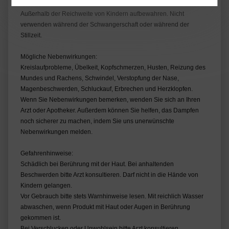
und wenn möglich das Etikett vorzeigen.
Außerhalb der Reichweite von Kindern aufbewahren. Nicht
verwenden während der Schwangerschaft oder während der
Stillzeit.
Mögliche Nebenwirkungen:
Kreislaufprobleme, Übelkeit, Kopfschmerzen, Husten, Reizung des
Mundes und Rachens, Schwindel, Verstopfung der Nase,
Magenbeschwerden, Schluckauf, Erbrechen und Herzklopfen.
Wenn Sie Nebenwirkungen bemerken, wenden Sie sich an Ihren
Arzt oder Apotheker. Außerdem können Sie helfen, das Dampfen
noch sicherer zu machen, indem Sie uns unerwünschte
Nebenwirkungen melden.
Gefahrenhinweise:
Schädlich bei Berührung mit der Haut. Bei anhaltenden
Beschwerden bitte Arzt konsultieren. Darf nicht in die Hände von
Kindern gelangen.
Vor Gebrauch bitte stets Warnhinweise lesen. Mit reichlich Wasser
abwaschen, wenn Produkt mit Haut oder Augen in Berührung
gekommen ist.
Bei Verschlucken oder Unwohlsein bitte Arzt konsultieren.