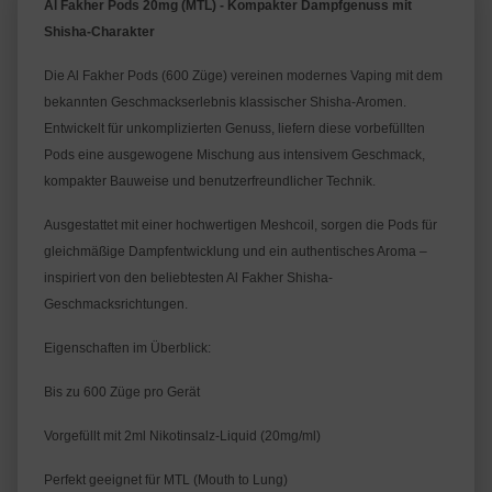
Al Fakher Pods 20mg (MTL) - Kompakter Dampfgenuss mit 
Shisha-Charakter
Die Al Fakher Pods (600 Züge) vereinen modernes Vaping mit dem 
bekannten Geschmackserlebnis klassischer Shisha-Aromen. 
Entwickelt für unkomplizierten Genuss, liefern diese vorbefüllten 
Pods eine ausgewogene Mischung aus intensivem Geschmack, 
kompakter Bauweise und benutzerfreundlicher Technik.
Ausgestattet mit einer hochwertigen Meshcoil, sorgen die Pods für 
gleichmäßige Dampfentwicklung und ein authentisches Aroma – 
inspiriert von den beliebtesten Al Fakher Shisha-
Geschmacksrichtungen.
Eigenschaften im Überblick:
Bis zu 600 Züge pro Gerät
Vorgefüllt mit 2ml Nikotinsalz-Liquid (20mg/ml)
Perfekt geeignet für MTL (Mouth to Lung)