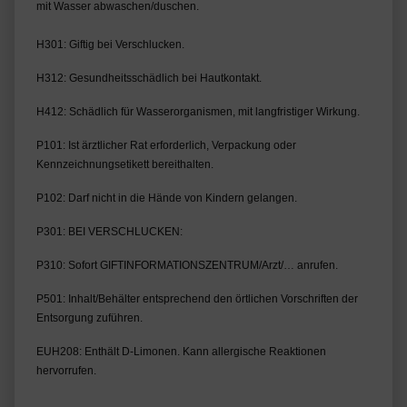
mit Wasser abwaschen/duschen.
H301: Giftig bei Verschlucken.
H312: Gesundheitsschädlich bei Hautkontakt.
H412: Schädlich für Wasserorganismen, mit langfristiger Wirkung.
P101: Ist ärztlicher Rat erforderlich, Verpackung oder 
Kennzeichnungsetikett bereithalten.
P102: Darf nicht in die Hände von Kindern gelangen.
P301: BEI VERSCHLUCKEN:
P310: Sofort GIFTINFORMATIONSZENTRUM/Arzt/… anrufen.
P501: Inhalt/Behälter entsprechend den örtlichen Vorschriften der 
Entsorgung zuführen.
EUH208: Enthält D-Limonen. Kann allergische Reaktionen 
hervorrufen.