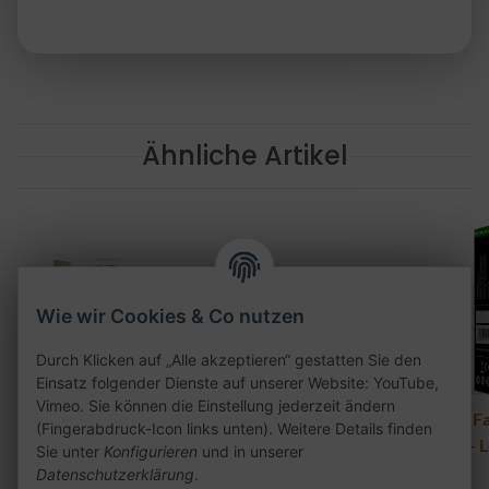
Ähnliche Artikel
Wie wir Cookies & Co nutzen
Durch Klicken auf „Alle akzeptieren“ gestatten Sie den
Einsatz folgender Dienste auf unserer Website: YouTube,
Vimeo. Sie können die Einstellung jederzeit ändern
HQD Juice Liquid -
Elfbar Mate 500 Pod
Al F
(Fingerabdruck-Icon links unten). Weitere Details finden
Lemon Mint 18mg
2er Pack - Pink
- 
Sie unter
Konfigurieren
und in unserer
Lemonade
Datenschutzerklärung
.
8,90 €
*
9,90 €
*