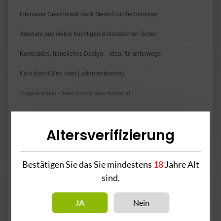
Intensiver Geschmack dank Mesh-Coil-Technologie
Auswahl aus vielen fruchtigen & klassischen Sorten
Kompaktes, handliches Design – ideal für unterwegs
Kein Nachfüllen oder Laden notwendig
Zugautomatik – kein Knopf, kein Aufwand
Altersverifizierung
2% Nikotin pro Pod
Bestätigen Sie das Sie mindestens
18
Jahre Alt
sind.
Achtung! - Enthält Nikotin.
Inhaltsstoffe: Propylenglykol, Pflanzenglycerin, Aromastoffe &
JA
Nein
Nikotin.
Bei Unwohlsein nach dem Gebrauch bitte einen Arzt kontaktieren