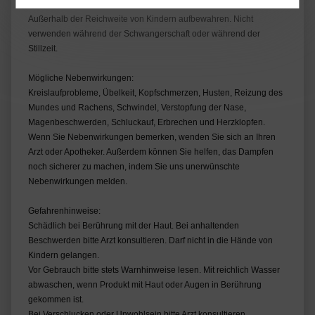
und wenn möglich das Etikett vorzeigen.
Außerhalb der Reichweite von Kindern aufbewahren. Nicht
verwenden während der Schwangerschaft oder während der
Stillzeit.
Mögliche Nebenwirkungen:
Kreislaufprobleme, Übelkeit, Kopfschmerzen, Husten, Reizung des
Mundes und Rachens, Schwindel, Verstopfung der Nase,
Magenbeschwerden, Schluckauf, Erbrechen und Herzklopfen.
Wenn Sie Nebenwirkungen bemerken, wenden Sie sich an Ihren
Arzt oder Apotheker. Außerdem können Sie helfen, das Dampfen
noch sicherer zu machen, indem Sie uns unerwünschte
Nebenwirkungen melden.
Gefahrenhinweise:
Schädlich bei Berührung mit der Haut. Bei anhaltenden
Beschwerden bitte Arzt konsultieren. Darf nicht in die Hände von
Kindern gelangen.
Vor Gebrauch bitte stets Warnhinweise lesen. Mit reichlich Wasser
abwaschen, wenn Produkt mit Haut oder Augen in Berührung
gekommen ist.
Bei Verschlucken oder Unwohlsein bitte Arzt konsultieren.