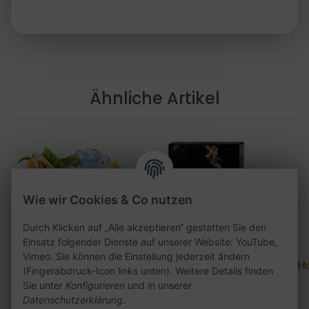
Ähnliche Artikel
Wie wir Cookies & Co nutzen
Durch Klicken auf „Alle akzeptieren“ gestatten Sie den
Einsatz folgender Dienste auf unserer Website: YouTube,
Vimeo. Sie können die Einstellung jederzeit ändern
187 - Voodoo King 200g
Al Fakher Lounge Love
Ho
(Fingerabdruck-Icon links unten). Weitere Details finden
20g
Sie unter
Konfigurieren
und in unserer
26,90 €
*
Datenschutzerklärung
.
2,50 €
*