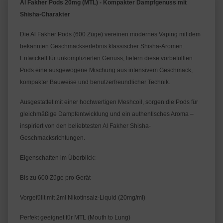
Al Fakher Pods 20mg (MTL) - Kompakter Dampfgenuss mit 
Shisha-Charakter
Die Al Fakher Pods (600 Züge) vereinen modernes Vaping mit dem 
bekannten Geschmackserlebnis klassischer Shisha-Aromen. 
Entwickelt für unkomplizierten Genuss, liefern diese vorbefüllten 
Pods eine ausgewogene Mischung aus intensivem Geschmack, 
kompakter Bauweise und benutzerfreundlicher Technik.
Ausgestattet mit einer hochwertigen Meshcoil, sorgen die Pods für 
gleichmäßige Dampfentwicklung und ein authentisches Aroma – 
inspiriert von den beliebtesten Al Fakher Shisha-
Geschmacksrichtungen.
Eigenschaften im Überblick:
Bis zu 600 Züge pro Gerät
Vorgefüllt mit 2ml Nikotinsalz-Liquid (20mg/ml)
Perfekt geeignet für MTL (Mouth to Lung)