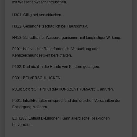
mit Wasser abwaschen/duschen.
H301: Giftig bei Verschlucken.
H312: Gesundheitsschädlich bei Hautkontakt.
H412: Schädlich für Wasserorganismen, mit langfristiger Wirkung.
P101: Ist ärztlicher Rat erforderlich, Verpackung oder 
Kennzeichnungsetikett bereithalten.
P102: Darf nicht in die Hände von Kindern gelangen.
P301: BEI VERSCHLUCKEN:
P310: Sofort GIFTINFORMATIONSZENTRUM/Arzt/… anrufen.
P501: Inhalt/Behälter entsprechend den örtlichen Vorschriften der 
Entsorgung zuführen.
EUH208: Enthält D-Limonen. Kann allergische Reaktionen 
hervorrufen.