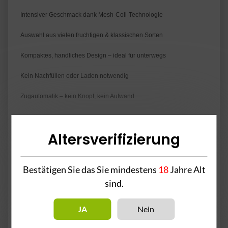
Intensiver Geschmack dank Mesh-Coil-Technologie
Auswahl aus vielen fruchtigen & klassischen Sorten
Kompaktes, handliches Design – ideal für unterwegs
Kein Nachfüllen oder Laden notwendig
Zugautomatik – kein Knopf, kein Aufwand
Altersverifizierung
2% Nikotin pro Pod
Bestätigen Sie das Sie mindestens
18
Jahre Alt
sind.
Achtung! - Enthält Nikotin.
Inhaltsstoffe: Propylenglykol, Pflanzenglycerin, Aromastoffe &
JA
Nein
Nikotin.
Bei Unwohlsein nach dem Gebrauch bitte einen Arzt kontaktieren