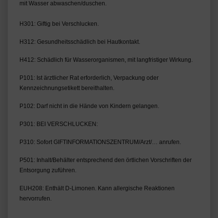
mit Wasser abwaschen/duschen.
H301: Giftig bei Verschlucken.
H312: Gesundheitsschädlich bei Hautkontakt.
H412: Schädlich für Wasserorganismen, mit langfristiger Wirkung.
P101: Ist ärztlicher Rat erforderlich, Verpackung oder 
Kennzeichnungsetikett bereithalten.
P102: Darf nicht in die Hände von Kindern gelangen.
P301: BEI VERSCHLUCKEN:
P310: Sofort GIFTINFORMATIONSZENTRUM/Arzt/… anrufen.
P501: Inhalt/Behälter entsprechend den örtlichen Vorschriften der 
Entsorgung zuführen.
EUH208: Enthält D-Limonen. Kann allergische Reaktionen 
hervorrufen.