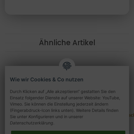
Ähnliche Artikel
Wie wir Cookies & Co nutzen
Durch Klicken auf „Alle akzeptieren“ gestatten Sie den
Einsatz folgender Dienste auf unserer Website: YouTube,
Vimeo. Sie können die Einstellung jederzeit ändern
(Fingerabdruck-Icon links unten). Weitere Details finden
Al Waha T&M 25g
27er Nefis 200g
Dsch
Sie unter
Konfigurieren
und in unserer
Datenschutzerklärung
.
4,00 €
*
28,90 €
*