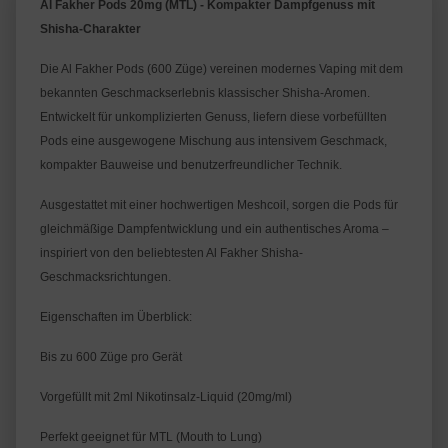
Al Fakher Pods 20mg (MTL) - Kompakter Dampfgenuss mit 
Shisha-Charakter
Die Al Fakher Pods (600 Züge) vereinen modernes Vaping mit dem 
bekannten Geschmackserlebnis klassischer Shisha-Aromen. 
Entwickelt für unkomplizierten Genuss, liefern diese vorbefüllten 
Pods eine ausgewogene Mischung aus intensivem Geschmack, 
kompakter Bauweise und benutzerfreundlicher Technik.
Ausgestattet mit einer hochwertigen Meshcoil, sorgen die Pods für 
gleichmäßige Dampfentwicklung und ein authentisches Aroma – 
inspiriert von den beliebtesten Al Fakher Shisha-
Geschmacksrichtungen.
Eigenschaften im Überblick:
Bis zu 600 Züge pro Gerät
Vorgefüllt mit 2ml Nikotinsalz-Liquid (20mg/ml)
Perfekt geeignet für MTL (Mouth to Lung)