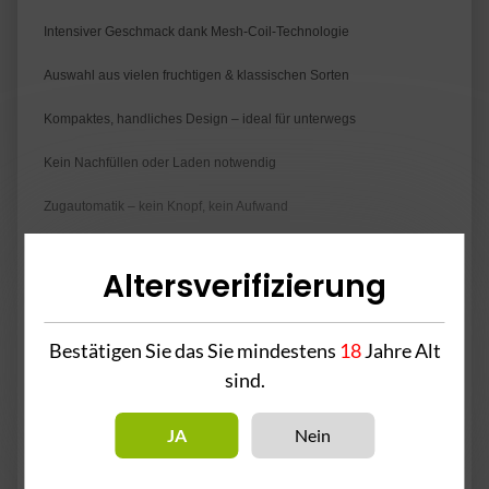
Intensiver Geschmack dank Mesh-Coil-Technologie
Auswahl aus vielen fruchtigen & klassischen Sorten
Kompaktes, handliches Design – ideal für unterwegs
Kein Nachfüllen oder Laden notwendig
Zugautomatik – kein Knopf, kein Aufwand
Altersverifizierung
2% Nikotin pro Pod
Bestätigen Sie das Sie mindestens
18
Jahre Alt
sind.
Achtung! - Enthält Nikotin.
Inhaltsstoffe: Propylenglykol, Pflanzenglycerin, Aromastoffe &
JA
Nein
Nikotin.
Bei Unwohlsein nach dem Gebrauch bitte einen Arzt kontaktieren