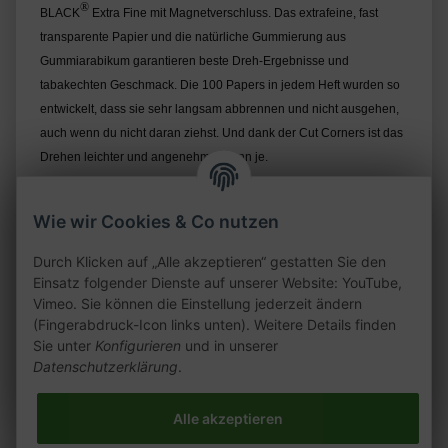
®
BLACK
Extra Fine mit Magnetverschluss. Das extrafeine, fast
transparente Papier und die natürliche Gummierung aus
Gummiarabikum garantieren beste Dreh-Ergebnisse und
tabakechten Geschmack. Die 100 Papers in jedem Heft wurden so
entwickelt, dass sie sehr langsam abbrennen und nicht ausgehen,
auch wenn du nicht daran ziehst. Und dank der Cut Corners ist das
Drehen leichter und angenehmer denn je.
Wie wir Cookies & Co nutzen
• Extrafeines 14 g/m² Slow Burning Paper
Durch Klicken auf „Alle akzeptieren“ gestatten Sie den
• Format: 35,8 x 68 mm
Einsatz folgender Dienste auf unserer Website: YouTube,
• Magnetverschluss
Vimeo. Sie können die Einstellung jederzeit ändern
• 100 % Flachs/Hanf
(Fingerabdruck-Icon links unten). Weitere Details finden
• Gummierung aus Gummiarabikum
Sie unter
Konfigurieren
und in unserer
Datenschutzerklärung
.
Alle akzeptieren