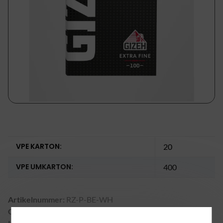
VPE KARTON:
20
VPE UMKARTON:
400
Artikelnummer:
RZ-P-BE-WH
GTIN:
42237792