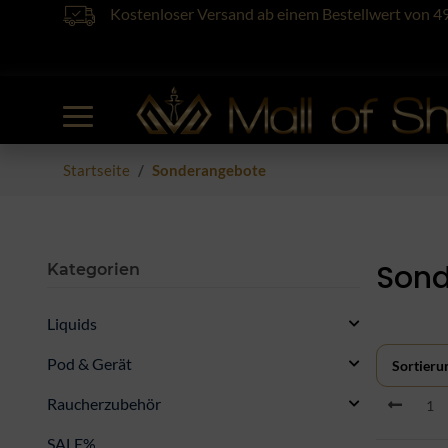
Kostenloser Versand ab einem Bestellwert von 4
Startseite
Sonderangebote
Sond
Kategorien
Liquids
Pod & Gerät
Sortieru
Raucherzubehör
1
SALE%