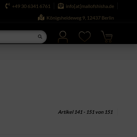
+49 30 6341 6761
info[at]mallofshisha.de
Königsheideweg 9, 12437 Berlin
Artikel 141 - 151 von 151