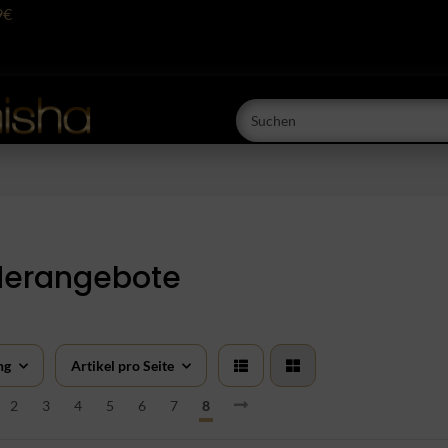
9€
erangebote
ng
Artikel pro Seite
2
3
4
5
6
7
8