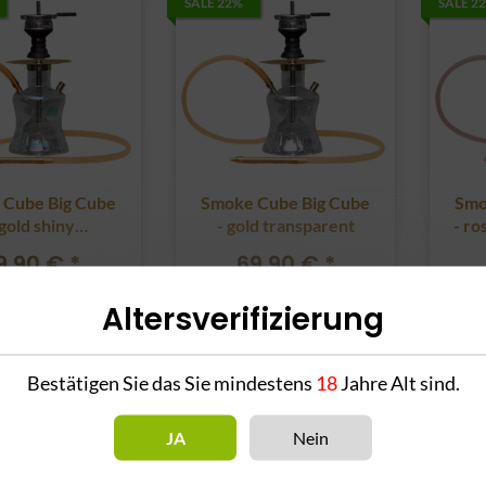
SALE 22%
SALE 2
Cube Big Cube
Smoke Cube Big Cube
Smo
 gold shiny
- gold transparent
- ro
ransparent
9,90 €
*
69,90 €
*
r Preis:
89,90 €
Alter Preis:
89,90 €
A
Altersverifizierung
um Artikel
Zum Artikel
Bestätigen Sie das Sie mindestens
18
Jahre Alt sind.
JA
Nein
SALE 60%
SALE 6