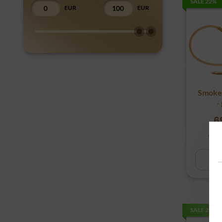
SALE 22%
EUR
EUR
Smoke 
-
t
6
Alte
Z
SALE 22%