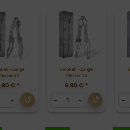
kah - Zange
Smokah - Zange
esser #1
Messer #2
6,90 €
*
6,90 €
*