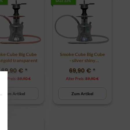
2%
SALE 22%
ke Cube Big Cube
Smoke Cube Big Cube
ségold transparent
- silver shiny
transparent
69,90 €
*
69,90 €
*
lter Preis:
89,90 €
Alter Preis:
89,90 €
Zum Artikel
Zum Artikel
0%