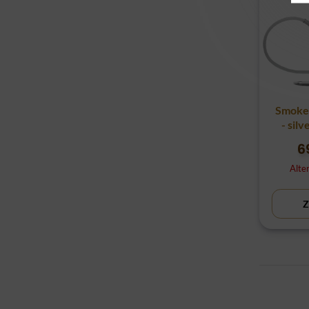
Smoke 
- sil
6
Alte
Z