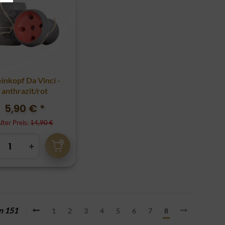
einkopf Da Vinci -
anthrazit/rot
5,90 €
*
lter Preis:
14,90 €
on 151
1
2
3
4
5
6
7
8