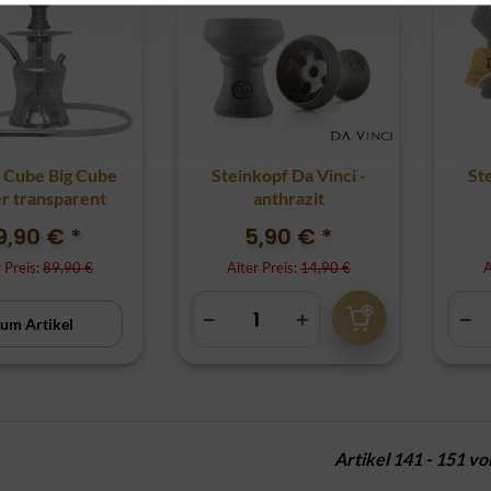
Cube Big Cube
Steinkopf Da Vinci -
St
ver transparent
anthrazit
9,90 €
*
5,90 €
*
r Preis:
89,90 €
Alter Preis:
14,90 €
A
um Artikel
Artikel 141 - 151 v