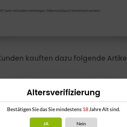
ht" kann mit jedem beliebigen Silikonschlauch kombiniert werden.
Kunden kauften dazu folgende Artikel
Altersverifizierung
Bestätigen Sie das Sie mindestens
18
Jahre Alt sind.
k
CRT Glasmundstück
CRT Glasmundstück
JA
Nein
ht
Straight - camoutight
Einhorn - black
E