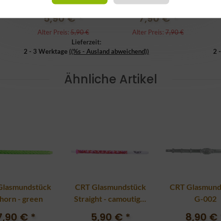
army
5,90 €
*
7,90 €
*
Alter Preis:
5,90 €
Alter Preis:
7,90 €
Lieferzeit:
2 - 3 Werktage
((%s - Ausland abweichend))
2 
Ähnliche Artikel
Glasmundstück
CRT Glasmundstück
CRT Glasmund
horn - green
Straight - camoutight
G-002
pink
7,90 €
*
5,90 €
*
8,90 €