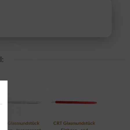
:
CRT Glasmundstück
CRT Glasmundstück
inhorn - transparent
Einhorn - red