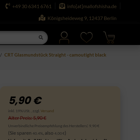
+49 30 6341 6761
info[at]mallofshisha.de
Königsheideweg 9, 12437 Berlin
CRT Glasmundstück Straight - camoutight black
5,90 €
inkl. 19% USt. , zzgl.
Versand
Alter Preis: 5,90 €
:
Unverbindliche Preisempfehlung des Herstellers
9,90 €
(Sie sparen
, also
)
40.4%
4,00 €