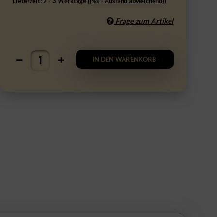
Lieferzeit:
2 - 3 Werktage
((%s - Ausland abweichend))
Frage zum Artikel
IN DEN WARENKORB