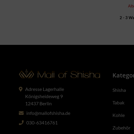
Alt
2 - 3 W
Katego
Adresse Lagerhalle
Shisha
Königsheideweg 9
Tabak
12437 Berlin
info@mallofshisha.de
Kohle
030-63416761
Zubehör