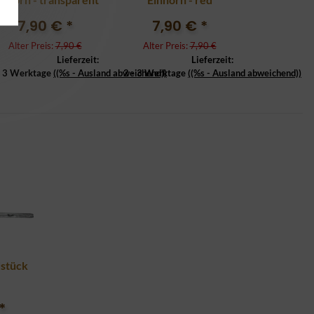
7,90 €
*
7,90 €
*
Alter Preis:
7,90 €
Alter Preis:
7,90 €
Lieferzeit:
Lieferzeit:
- 3 Werktage
((%s - Ausland abweichend))
2 - 3 Werktage
((%s - Ausland abweichend))
stück
*