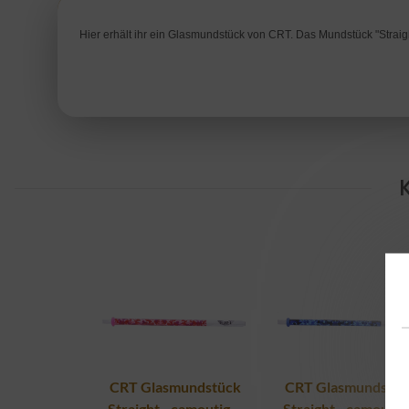
Hier erhält ihr ein Glasmundstück von CRT. Das Mundstück "Straig
CRT Glasmundstück
CRT Glasmundstüc
Straight - camoutight
Straight - camoutig