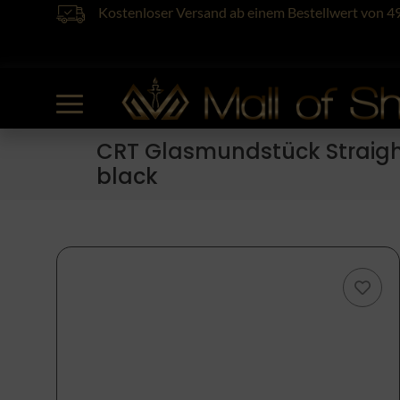
Kostenloser Versand ab einem Bestellwert von 4
CRT Glasmundstück Straigh
black