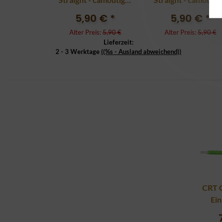
pink
blue
5,90 €
*
5,90 €
*
Alter Preis:
5,90 €
Alter Preis:
5,90 €
Lieferzeit:
2 - 3 Werktage
((%s - Ausland abweichend))
CRT 
Ein