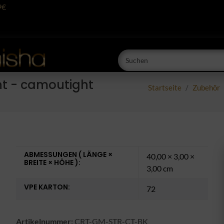
9€
t - camoutight
Startseite
Zubehör
ABMESSUNGEN ( LÄNGE ×
40,00 × 3,00 ×
BREITE × HÖHE ):
3,00 cm
VPE KARTON:
72
Artikelnummer:
CRT-GM-STR-CT-BK