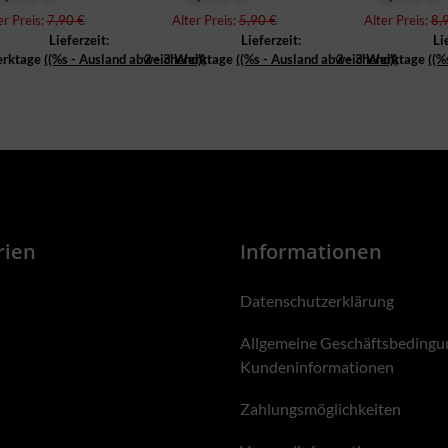
er Preis:
7,90 €
Alter Preis:
5,90 €
Alter Preis:
8,
Lieferzeit:
Lieferzeit:
Li
erktage
((%s - Ausland abweichend))
2 - 3 Werktage
((%s - Ausland abweichend))
2 - 3 Werktage
((%
rien
Informationen
Datenschutzerklärung
Allgemeine Geschäftsbedingu
Kundeninformationen
Zahlungsmöglichkeiten