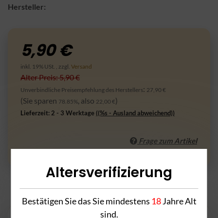
Hersteller:
5,90 €
inkl. 19% USt. , zzgl.
Versand
Alter Preis: 5,90 €
:
Unverbindliche Preisempfehlung des Herstellers
27,90 €
(Sie sparen
, also
)
78.85%
22,00 €
Lieferzeit:
2 - 3 Werktage
((%s - Ausland abweichend))
Frage zum Artikel
Altersverifizierung
Beschreibung
Bestätigen Sie das Sie mindestens
18
Jahre Alt
sind.