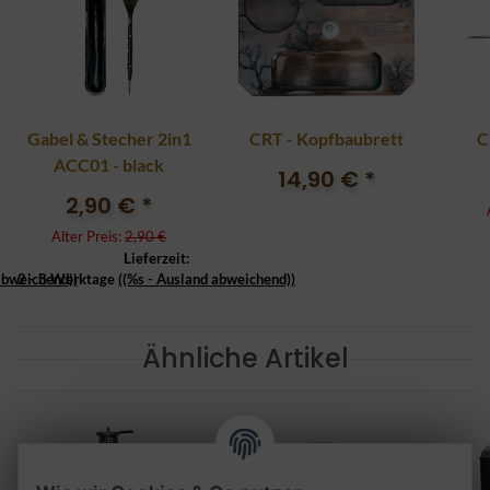
Gabel & Stecher 2in1
CRT - Kopfbaubrett
C
ACC01 - black
14,90 €
*
2,90 €
*
Alter Preis:
2,90 €
Lieferzeit:
abweichend))
2 - 3 Werktage
((%s - Ausland abweichend))
Ähnliche Artikel