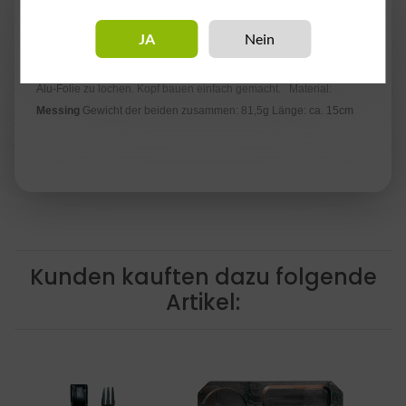
Hier erhält man ein edles Kopfbau Set der Marke
CRT
. Mit der
JA
Nein
Gabel kann man den Tabak gut mit der Molasse vermischen. Der
Stecher eignet sich perfekt zum Aufteilen des Tabaks und um die
Alu-Folie zu lochen. Kopf bauen einfach gemacht. Material:
Messing
Gewicht der beiden zusammen: 81,5g Länge: ca. 15cm
Kunden kauften dazu folgende
Artikel: