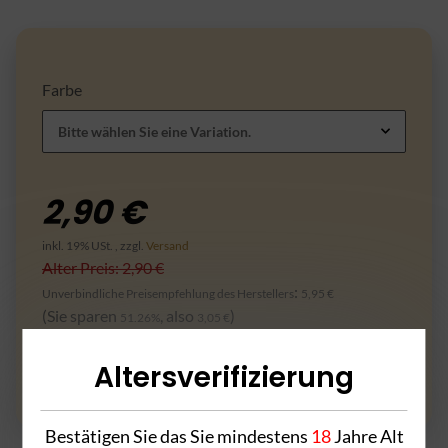
Farbe
Bitte wählen Sie eine Variation.
2,90 €
inkl. 19% USt. , zzgl.
Versand
Alter Preis: 2,90 €
:
Unverbindliche Preisempfehlung des Herstellers
5,95 €
(Sie sparen
, also
)
51.26%
3,05 €
Altersverifizierung
Frage zum Artikel
Bestätigen Sie das Sie mindestens
18
Jahre Alt