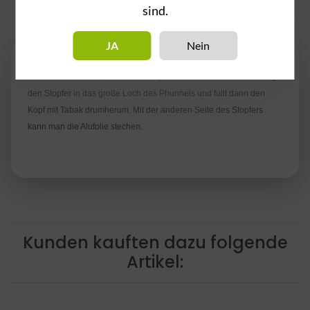
sind.
Beschreibung
JA
Nein
Mit diesem Lochstopfer fällt das Kopfbauen viel einfacher. Man legt
den Stopfer in das große Loch des Phunnels und füllt dann den
Kopf mit Tabak drumherum. Mit der anderen Seite des Stopfers
kann man die Alufolie stechen.
Kunden kauften dazu folgende
Artikel: