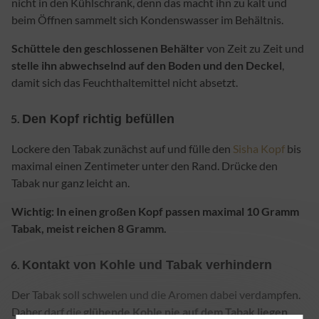
nicht in den Kühlschrank, denn das macht ihn zu kalt und
beim Öffnen sammelt sich Kondenswasser im Behältnis.
Schüttele den geschlossenen Behälter
von Zeit zu Zeit und
stelle ihn abwechselnd auf den Boden und den Deckel
,
damit sich das Feuchthaltemittel nicht absetzt.
Den Kopf richtig befüllen
Lockere den Tabak zunächst auf und fülle den
Sisha Kopf
bis
maximal einen Zentimeter unter den Rand. Drücke den
Tabak nur ganz leicht an.
Wichtig: In einen großen Kopf passen maximal 10 Gramm
Tabak, meist reichen 8 Gramm.
Kontakt von Kohle und Tabak verhindern
Der Tabak soll schwelen und die Aromen dabei verdampfen.
Daher darf die
glühende Kohle nie auf dem Tabak liegen
.