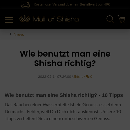
Kostenloser Versand ab einem Bestellwert von 49€
News
Wie benutzt man eine
Shisha richtig?
Kommentare
2022-05-14 07:29:00
/
Shisha
/
0
Wie benutzt man eine Shisha richtig? - 10 Tipps
Das Rauchen einer Wasserpfeife ist ein Genuss, es sei denn
Du machst Fehler, weil Du Dich nicht auskennst. Unsere 10
Tipps verhelfen Dir zu einem unbeschwerten Genuss.