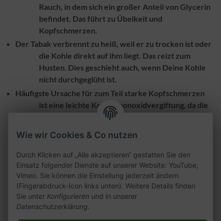
Rauch, in dem sich ein großer Anteil von Glycerin
befindet. Das führt zu Übelkeit und
Kopfschmerzen.
Der Tabak verbrennt zu heiß, weil er
zu trocken
ist oder
die
Kohle direkt auf ihm liegt
. Das reizt zum
Husten. Dies geschieht auch, wenn Deine
Kohle
nicht durchgeglüht
ist.
Häufigste Ursache für zum Teil starke Kopfschmerzen
ist eine leichte Kohlenmonoxidvergiftung, da die
Kohle viel Sauerstoff verbrennt. So entsteht statt
ungiftigem Kohlendioxid das sehr giftige
Wie wir Cookies & Co nutzen
Kohlenmonoxid.
Rauche eine Shisha
ausschließlich in einem gut gelüftetem Raum
Durch Klicken auf „Alle akzeptieren“ gestatten Sie den
oder noch besser im Freien.
Einsatz folgender Dienste auf unserer Website: YouTube,
Vimeo. Sie können die Einstellung jederzeit ändern
Halte Dich an die 10 Tipps, um Anfängerfehler zu vermeiden
(Fingerabdruck-Icon links unten). Weitere Details finden
und Deine Shisha mit vollem Genuss zu rauchen.
Sie unter
Konfigurieren
und in unserer
Datenschutzerklärung
.